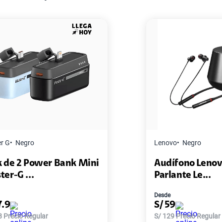
Lenovo
Negro
ini
Audífono Lenovo HE05X +
Parlante Le...
Desde
S/
59
S/
129
Precio Regular