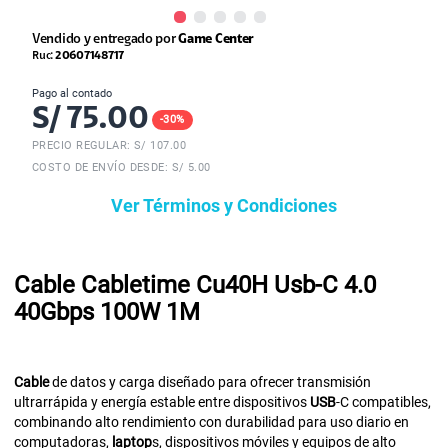
Vendido y entregado por
Game Center
Ruc:
20607148717
Pago al contado
S/
75.00
-
30
%
PRECIO REGULAR: S/
107.00
COSTO DE ENVÍO DESDE: S/ 5.00
Ver Términos y Condiciones
Cable Cabletime Cu40H Usb-C 4.0
40Gbps 100W 1M
Cable
de datos y carga diseñado para ofrecer transmisión
ultrarrápida y energía estable entre dispositivos
USB
-C compatibles,
combinando alto rendimiento con durabilidad para uso diario en
computadoras,
laptop
s, dispositivos móviles y equipos de alto