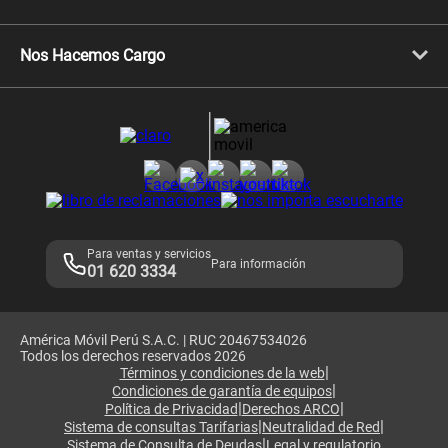
Celulares Samsung
Celulares Xiaomi
Libera tu equipo móvil
Celulares Honor
Llamada por llamada
Celulares Motorola
Nos Hacemos Cargo
Comprobantes electrónicos
Velocidad de internet
Devoluciones por interrupciones
Consultas en línea
Atención de reclamos
Samsung A57
Consulta de reclamos
Consulta de IMEI
Adquirientes iPhone 6, 6S y SE
Hablando Claro
Mensaje de Seguridad
Samsung S25 Ultra
Consideraciones
Términos y Condiciones de Tienda Claro
Libro de Reclamaciones
Legales de marketplace
Para ventas y servicios
Para información
01 620 3334
América Móvil Perú S.A.C. | RUC 20467534026
Todos los derechos reservados 2026
|
Términos y condiciones de la web
|
Condiciones de garantía de equipos
|
|
Política de Privacidad
Derechos ARCO
|
|
Sistema de consultas Tarifarias
Neutralidad de Red
|
Sistema de Consulta de Deudas
Legal y regulatorio