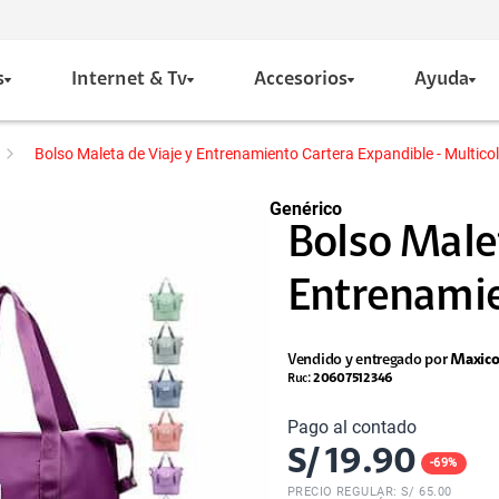
s
Internet & Tv
Accesorios
Ayuda
Bolso Maleta de Viaje y Entrenamiento Cartera Expandible - Multico
Genérico
Bolso Malet
Entrenamie
Vendido y entregado por
Maxic
Ruc:
20607512346
Pago al contado
S/
19.90
-
69
%
PRECIO REGULAR: S/
65.00