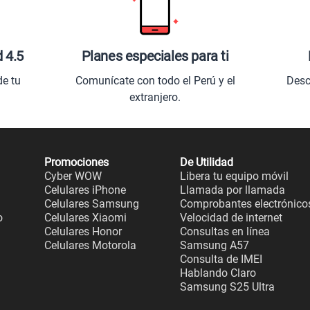
d 4.5
Planes especiales para ti
de tu
Comunícate con todo el Perú y el
Desc
extranjero.
Promociones
De Utilidad
Cyber WOW
Libera tu equipo móvil
Celulares iPhone
Llamada por llamada
Celulares Samsung
Comprobantes electrónico
o
Celulares Xiaomi
Velocidad de internet
Celulares Honor
Consultas en línea
Celulares Motorola
Samsung A57
Consulta de IMEI
Hablando Claro
Samsung S25 Ultra