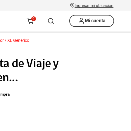
Ingresar mi ubicación
0
Mi cuenta
lor / XL Genérico
a de Viaje y
n...
ompra