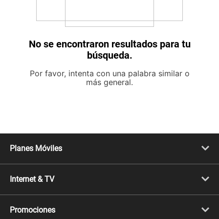
No se encontraron resultados para tu
búsqueda.
Por favor, intenta con una palabra similar o
más general.
Planes Móviles
Portabilidad
Línea Nueva
Internet & TV
Línea Adicional
Planes ilimitados
Internet Fibra Óptica
Prepago Chévere
Internet + TV
Migración
Promociones
Mejora tu plan