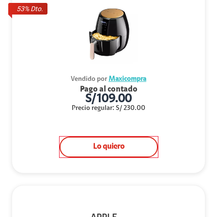
53
% Dto.
Vendido por
Maxicompra
Pago al contado
S/
109.00
Precio regular
:
S/
230.00
Lo quiero