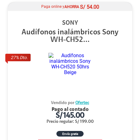
S/
54.00
Paga online y
AHORRA
SONY
Audífonos inalámbricos Sony
WH-CH52...
27
% Dto.
Vendido por
Ofertec
Pago al contado
S/
145.00
Precio regular
:
S/
199.00
Envío gratis