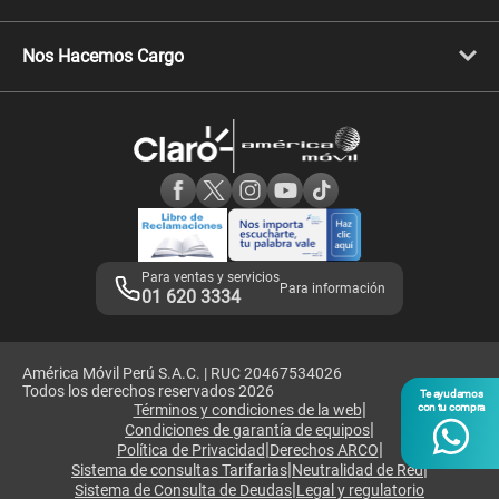
Celulares Xiaomi
Libera tu equipo móvil
Celulares Honor
Llamada por llamada
Celulares Motorola
Nos Hacemos Cargo
Comprobantes electrónicos
Velocidad de internet
Devoluciones por interrupciones
Consultas en línea
Atención de reclamos
Samsung A57
Consulta de reclamos
Consulta de IMEI
Adquirientes iPhone 6, 6S y SE
Hablando Claro
Mensaje de Seguridad
Samsung S25 Ultra
Consideraciones
Términos y Condiciones de Tienda Claro
Libro de Reclamaciones
Legales de marketplace
Para ventas y servicios
Para información
01 620 3334
América Móvil Perú S.A.C. | RUC 20467534026
Todos los derechos reservados 2026
Te ayudamos
|
Términos y condiciones de la web
con tu compra
|
Condiciones de garantía de equipos
|
|
Política de Privacidad
Derechos ARCO
|
|
Sistema de consultas Tarifarias
Neutralidad de Red
|
Sistema de Consulta de Deudas
Legal y regulatorio