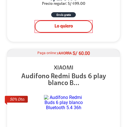
Precio regular
:
S/
499.00
Envío gratis
Lo quiero
S/
60.00
Paga online y
AHORRA
XIAOMI
Audifono Redmi Buds 6 play
blanco B...
50
% Dto.