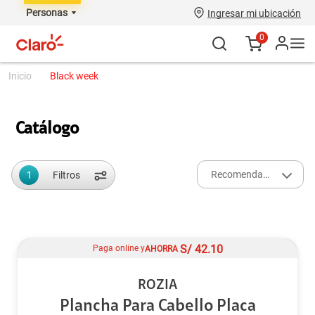
Personas
Ingresar mi ubicación
0
black week
Catálogo
1
Recomendados
Filtros
S/
42.10
Paga online y
AHORRA
ROZIA
Plancha Para Cabello Placa