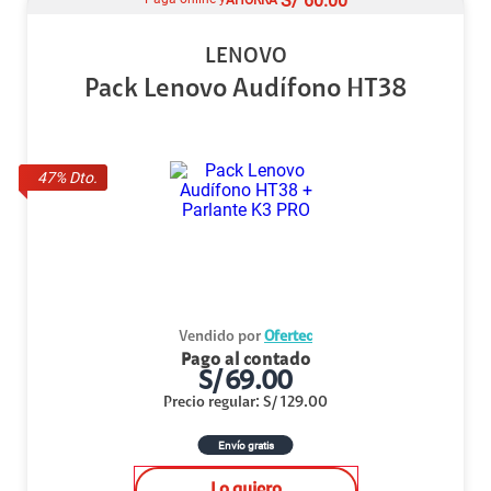
S/
60.00
LENOVO
Pack Lenovo Audífono HT38
47
% Dto.
Vendido por
Ofertec
Pago al contado
S/
69.00
Precio regular
:
S/
129.00
Envío gratis
Lo quiero