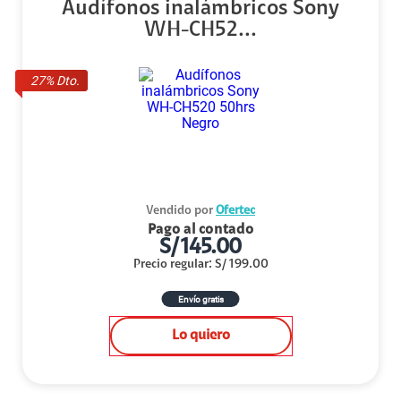
Audífonos inalámbricos Sony
WH-CH52...
27
% Dto.
Vendido por
Ofertec
Pago al contado
S/
145.00
Precio regular
:
S/
199.00
Envío gratis
Lo quiero