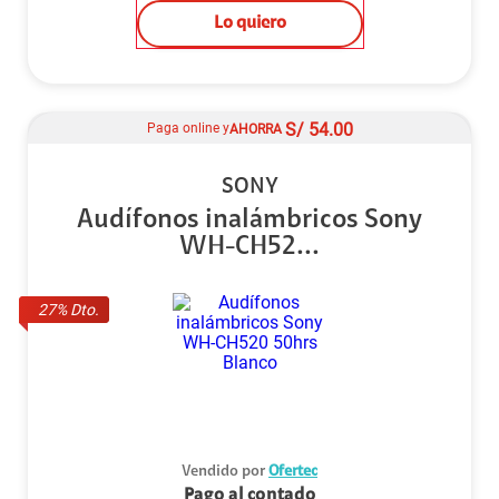
Lo quiero
S/
54.00
Paga online y
AHORRA
SONY
Audífonos inalámbricos Sony
WH-CH52...
27
% Dto.
Vendido por
Ofertec
Pago al contado