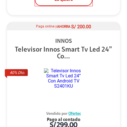
S/
200.00
Paga online y
AHORRA
INNOS
Televisor Innos Smart Tv Led 24”
Co...
40
% Dto.
Vendido por
Ofertec
Pago al contado
S/
299.00