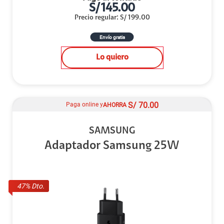
S/
145.00
Precio regular
:
S/
199.00
Envío gratis
Lo quiero
S/
70.00
Paga online y
AHORRA
SAMSUNG
Adaptador Samsung 25W
47
% Dto.