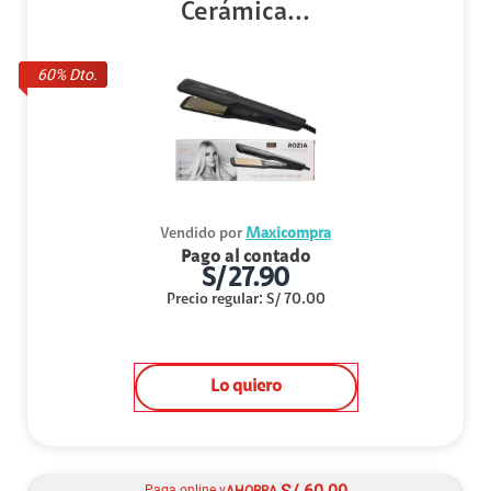
Cerámica...
60
% Dto.
Vendido por
Maxicompra
Pago al contado
S/
27.90
Precio regular
:
S/
70.00
Lo quiero
Paga online y
AHORRA