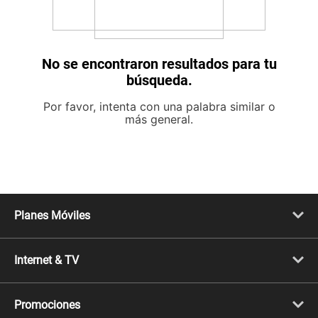
No se encontraron resultados para tu
búsqueda.
Por favor, intenta con una palabra similar o
más general.
Planes Móviles
Portabilidad
Línea Nueva
Internet & TV
Línea Adicional
Planes ilimitados
Internet Fibra Óptica
Prepago Chévere
Internet + TV
Migración
Promociones
Mejora tu plan