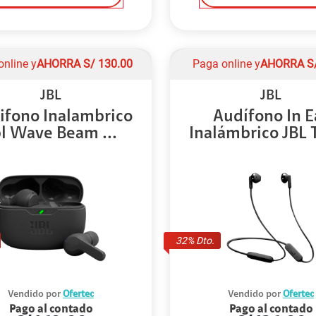
online y
AHORRA
S/
130.00
Paga online y
AHORRA
S
JBL
JBL
ifono Inalambrico
Audífono In E
bl Wave Beam ...
Inalámbrico JBL T
32
% Dto.
Vendido por
Ofertec
Vendido por
Ofertec
Pago al contado
Pago al contado