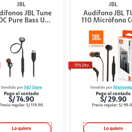
JBL
JBL
dífonos JBL Tune
Audífono JBL 
0C Pure Bass U...
110 Micrófono C
70
% Dto.
Vendido por
S&T Store
Vendido por
Maxicomp
Pago al contado
Pago al contado
S/
74.90
S/
29.90
Precio regular
:
S/
119.90
Precio regular
:
S/
99.
Lo quiero
Lo quiero