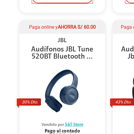
Paga online y
AHORRA
S/
60.00
Paga 
JBL
Audífonos JBL Tune
Aud
520BT Bluetooth ...
J
30
% Dto.
43
% Dto.
Vendido por
S&T Store
Pago al contado