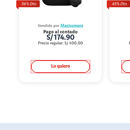
56
% Dto.
45
% Dto.
Vendido por
Maxicompra
Pago al contado
S/
174.90
Precio regular
:
S/
400.00
Lo quiero