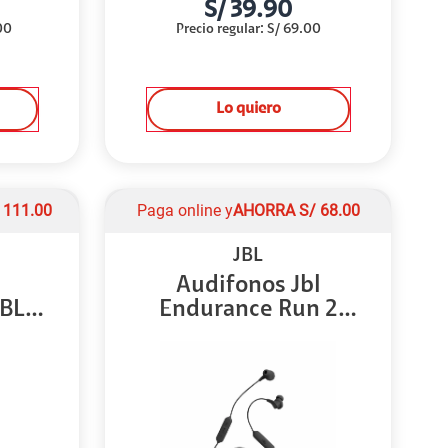
S/
39.90
00
Precio regular
:
S/
69.00
Lo quiero
/
111.00
Paga online y
AHORRA
S/
68.00
JBL
Audifonos Jbl
JBL
Endurance Run 2
Wirel...