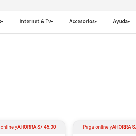
s
Internet & Tv
Accesorios
Ayuda
online y
AHORRA
S/
45.00
Paga online y
AHORRA
S