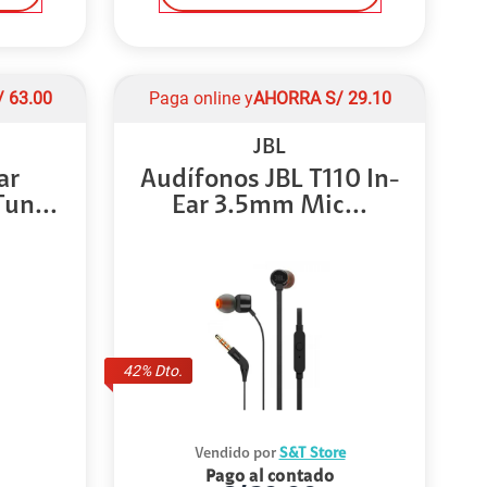
/
63.00
Paga online y
AHORRA
S/
29.10
JBL
ar
Audífonos JBL T110 In-
un...
Ear 3.5mm Mic...
42
% Dto.
Vendido por
S&T Store
Pago al contado