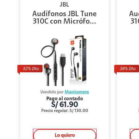
JBL
Audífonos JBL Tune
Au
310C con Micrófo...
31
52
% Dto.
38
% Dto.
Vendido por
Maxicompra
Pago al contado
S/
61.90
Precio regular
:
S/
130.00
Lo quiero