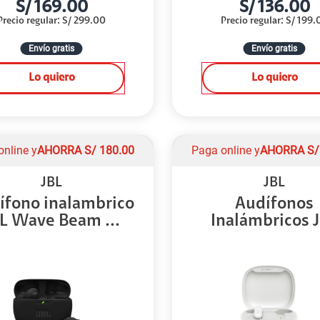
S/
169.00
S/
136.00
Precio regular
:
S/
299.00
Precio regular
:
S/
199.
Envío gratis
Envío gratis
Lo quiero
Lo quiero
online y
AHORRA
S/
180.00
Paga online y
AHORRA
S
JBL
JBL
ífono inalambrico
Audífonos
L Wave Beam ...
Inalámbricos 
Wave Fle...