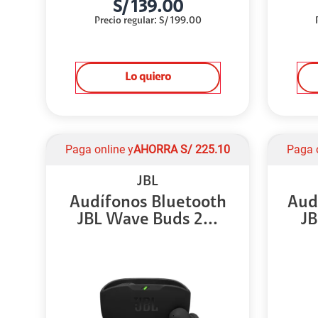
S/
139.00
Precio regular
:
S/
199.00
Lo quiero
Paga online y
AHORRA
S/
225.10
Paga 
JBL
Audífonos Bluetooth
Aud
JBL Wave Buds 2...
JB