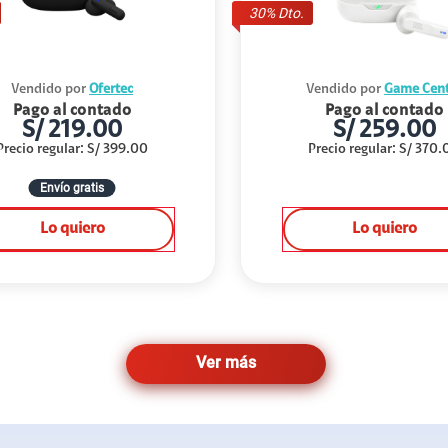
30
% Dto.
Vendido por
Ofertec
Vendido por
Game Cent
Pago al contado
Pago al contado
S/
219.00
S/
259.00
Precio regular
:
S/
399.00
Precio regular
:
S/
370.
Envío gratis
Lo quiero
Lo quiero
Ver más