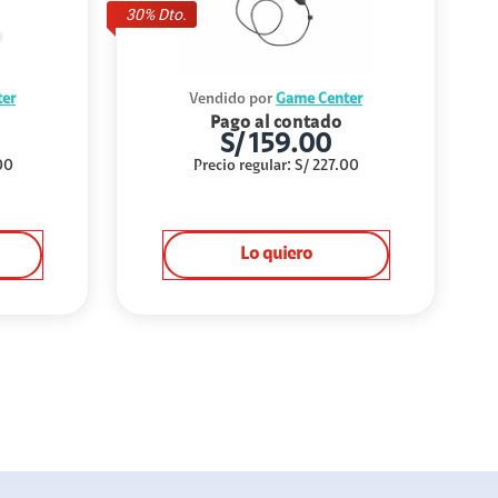
30
% Dto.
er
Vendido por
Game Center
Pago al contado
S/
159.00
00
Precio regular
:
S/
227.00
Lo quiero