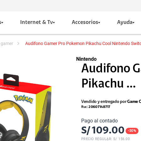
s
Internet & Tv
Accesorios
Ayuda
s gamer
Audifono Gamer Pro Pokemon Pikachu Cool Nintendo Swit
Nintendo
Audifono 
Pikachu ...
Vendido y entregado por
Game C
Ruc:
20607148717
Pago al contado
S/
109.00
-
30
%
PRECIO REGULAR: S/
156.00