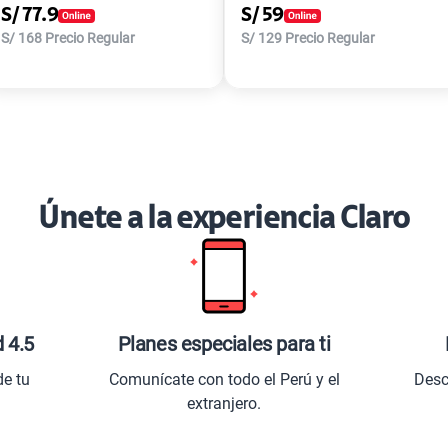
S/
77.9
S/
59
S/
168
Precio Regular
S/
129
Precio Regular
Únete a la experiencia Claro
d 4.5
Planes especiales para ti
de tu
Comunícate con todo el Perú y el
Desc
extranjero.