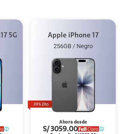
17 5G
Apple iPhone 17
256GB
/
Negro
39
% Dto.
Ahora desde
S/
3059.00