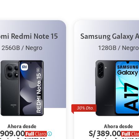
omi Redmi Note 15
Samsung Galaxy A
256GB
/
Negro
128GB
/
Negro
30
% Dto.
Ahora desde
Ahora desde
909.00
S/
389.00