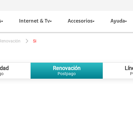
s
Internet & Tv
Accesorios
Ayuda
renovación
si
idad
Renovación
Lín
go
Postpago
P