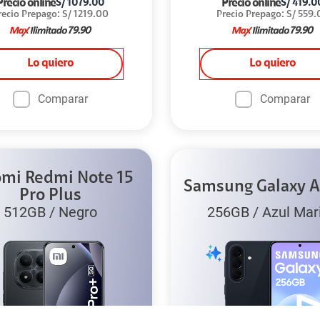
Precio online
Precio online
S/
1079.00
S/
419.0
recio Prepago
:
S/
1219.00
Precio Prepago
:
S/
559.
79.90
79.90
Lo quiero
Lo quiero
Comparar
Comparar
omi Redmi Note 15
Samsung Galaxy A
Pro Plus
512GB
/
Negro
256GB
/
Azul Mar