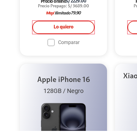
Precio online
S/
2229.00
Precio Prepago
:
S/
3689.00
P
79.90
Lo quiero
Comparar
Xia
Apple iPhone 16
128GB
/
Negro