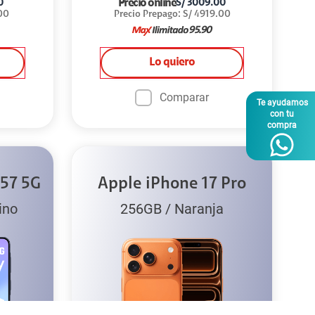
Precio online
0
S/
3009.00
00
Precio Prepago
:
S/
4919.00
95.90
Lo quiero
Comparar
Te ayudamos
con tu
compra
57 5G
Apple iPhone 17 Pro
ino
256GB
/
Naranja