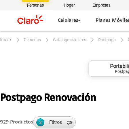
Personas
Hogar
Empresas
Celulares
Planes Móvile
personas
catalogo celulares
postpago
Portabil
Postpa
Postpago Renovación
Filtros
929
Productos
3