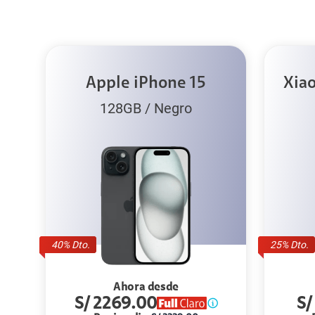
Apple iPhone 15
Xia
128GB
/
Negro
40
% Dto.
25
% Dto.
Ahora desde
S/
2269.00
S/