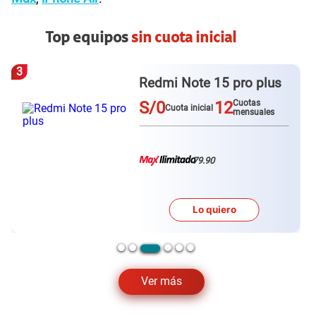
Top equipos
sin cuota inicial
3
Redmi Note 15 pro plus
S/0
12
Cuotas
Cuota inicial
mensuales
79.90
Lo quiero
Ver más