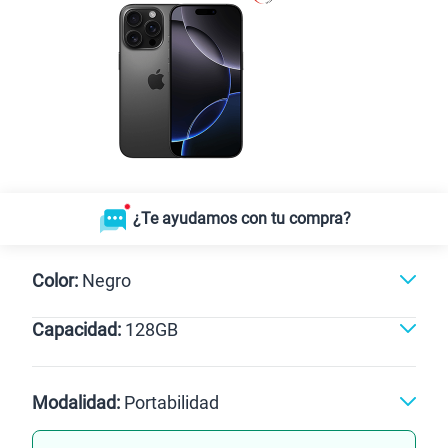
¿Te ayudamos con tu compra?
Color:
Negro
Capacidad:
128GB
GB
1TB
256GB
1TB
128GB
128GB
Modalidad:
Portabilidad