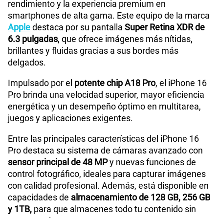
rendimiento y la experiencia premium en
smartphones de alta gama. Este equipo de la marca
200GB
en alta velocidad
S/
289.90
Apple
destaca por su pantalla
Super Retina XDR de
Paga solo
6.3 pulgadas
, que ofrece imágenes más nítidas,
brillantes y fluidas gracias a sus bordes más
Ver menos planes
delgados.
Impulsado por el
potente chip A18 Pro
, el iPhone 16
Pro brinda una velocidad superior, mayor eficiencia
energética y un desempeño óptimo en multitarea,
juegos y aplicaciones exigentes.
Entre las principales características del iPhone 16
Pro destaca su sistema de cámaras avanzado con
sensor principal de 48 MP
y nuevas funciones de
control fotográfico, ideales para capturar imágenes
con calidad profesional. Además, está disponible en
capacidades de
almacenamiento de 128 GB, 256 GB
y 1TB,
para que almacenes todo tu contenido sin