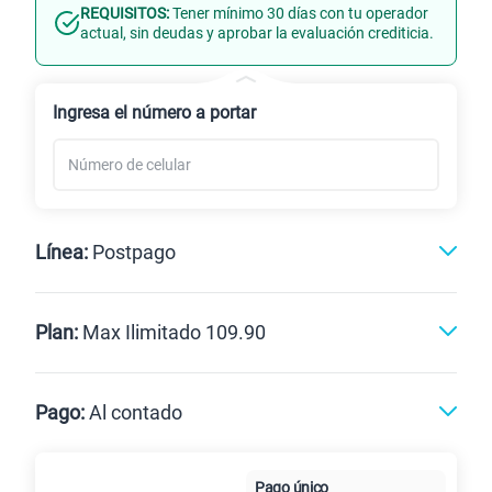
REQUISITOS:
Tener mínimo 30 días con tu operador
Línea Nueva
Portabilidad
actual, sin deudas y aprobar la evaluación crediticia.
Renovación
Celular liberado
Ingresa el número a portar
Línea:
Postpago
Postpago
Prepago
Plan:
Max Ilimitado 109.90
Max
Max Ilimitado
Pago:
Al contado
Paga en
125GB
en alta velocidad
Pago único