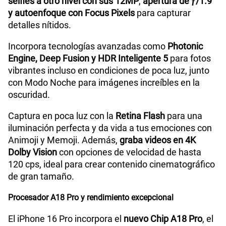
selfies a otro nivel con sus 12MP
,
apertura de ƒ/1.9
y autoenfoque con Focus Pixels
para capturar
detalles nítidos.
Incorpora tecnologías avanzadas como
Photonic
Engine, Deep Fusion y HDR Inteligente 5
para fotos
vibrantes incluso en condiciones de poca luz, junto
con Modo Noche para imágenes increíbles en la
oscuridad.
Captura en poca luz con la
Retina Flash
para una
iluminación perfecta y da vida a tus emociones con
Animoji y Memoji. Además,
graba videos en 4K
Dolby Vision
con opciones de velocidad de hasta
120 cps, ideal para crear contenido cinematográfico
de gran tamaño.
Procesador A18 Pro y rendimiento excepcional
El iPhone 16 Pro incorpora el
nuevo Chip A18 Pro
, el