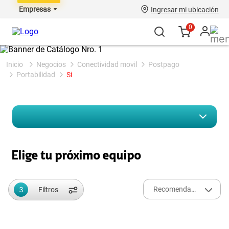
Empresas
Ingresar mi ubicación
0
negocios
conectividad movil
postpago
portabilidad
si
Elige tu próximo equipo
3
Recomendados
Filtros