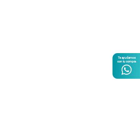
512GB
/
Blanco
16
% Dto.
Ahora desde
Precio online
S/
5389.00
Precio Prepago
:
S/
6409.00
Lo quiero
Comparar
Te ayudamos
con tu compra