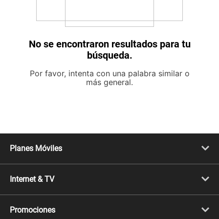
No se encontraron resultados para tu
búsqueda.
Por favor, intenta con una palabra similar o
más general.
Planes Móviles
Portabilidad
Línea Nueva
Internet & TV
Línea Adicional
Planes ilimitados
Internet Fibra Óptica
Prepago Chévere
Internet + TV
Migración
Promociones
Mejora tu plan