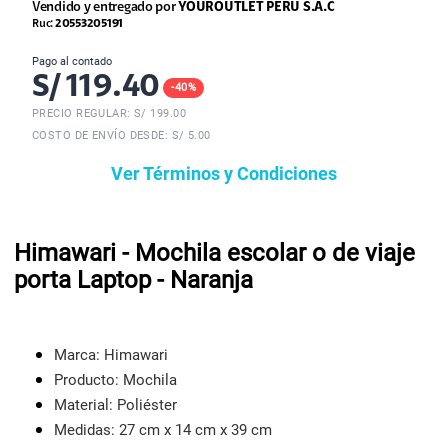
Vendido y entregado por
YOUROUTLET PERU S.A.C
Ruc:
20553205191
Pago al contado
S/
119.40
-
40
%
PRECIO REGULAR: S/
199.00
COSTO DE ENVÍO DESDE: S/ 5.00
Ver Términos y Condiciones
Himawari - Mochila escolar o de viaje
porta Laptop - Naranja
Marca: Himawari
Producto: Mochila
Material: Poliéster
Medidas: 27 cm x 14 cm x 39 cm