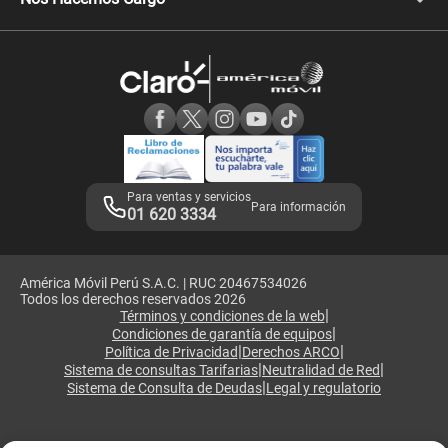
Comprobantes electrónicos
Velocidad de internet
Devoluciones por interrupciones
Consultas en línea
Atención de reclamos
Samsung A57
Consulta de reclamos
Consulta de IMEI
Adquirientes iPhone 6, 6S y SE
Hablando Claro
Mensaje de Seguridad
Samsung S25 Ultra
Consideraciones
Términos y Condiciones de Tienda Claro
Libro de Reclamaciones
Legales de marketplace
Para ventas y servicios
Para información
01 620 3334
América Móvil Perú S.A.C. | RUC 20467534026
Todos los derechos reservados 2026
|
Términos y condiciones de la web
|
Condiciones de garantía de equipos
|
|
Política de Privacidad
Derechos ARCO
|
|
Sistema de consultas Tarifarias
Neutralidad de Red
|
Sistema de Consulta de Deudas
Legal y regulatorio