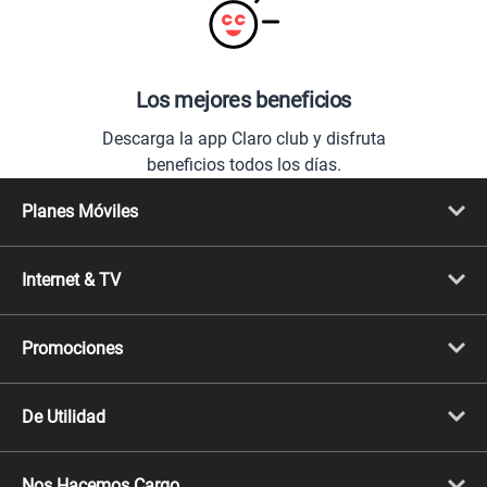
Los mejores beneficios
Descarga la app Claro club y disfruta
beneficios todos los días.
Planes Móviles
Portabilidad
Línea Nueva
Internet & TV
Línea Adicional
Planes ilimitados
Internet Fibra Óptica
Prepago Chévere
Internet + TV
Migración
Promociones
Mejora tu plan
Conviértete en Full Claro
Cyber WOW
Celulares iPhone
De Utilidad
Celulares Samsung
Celulares Xiaomi
Libera tu equipo móvil
Celulares Honor
Llamada por llamada
Celulares Motorola
Nos Hacemos Cargo