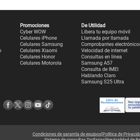
Promociones
De Utilidad
Cyber WOW
Libera tu equipo móvil
Celulares iPhone
Llamada por llamada
Celulares Samsung
Comprobantes electrónico
o
Celulares Xiaomi
Velocidad de internet
Celulares Honor
Consultas en línea
Celulares Motorola
Samsung A57
Consulta de IMEI
Hablando Claro
Samsung S25 Ultra
|
Condiciones de garantía de equipos
Política de Privaci
|
Sistema de consultas Tarifarias
Neutralidad de R