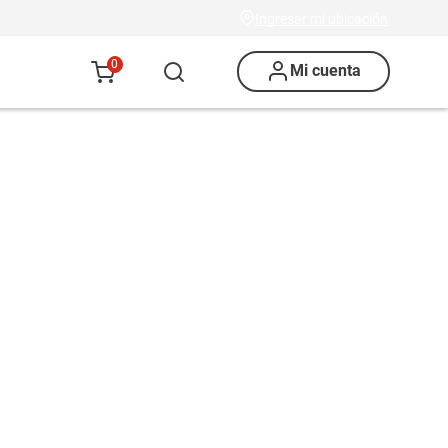
Ingresar mi ubicación
0
Mi cuenta