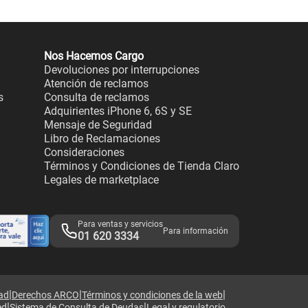
Nos Hacemos Cargo
Devoluciones por interrupciones
Atención de reclamos
s
Consulta de reclamos
Adquirientes iPhone 6, 6S y SE
Mensaje de Seguridad
Libro de Reclamaciones
Consideraciones
Términos y Condiciones de Tienda Claro
Legales de marketplace
Para ventas y servicios
Para información
01 620 3334
|
|
|
dad
Derechos ARCO
Términos y condiciones de la web
|
|
ed
Sistema de Consulta de Deudas
Legal y regulatorio