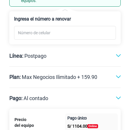
equipos.
Renovación
Ingresa el número a renovar
Línea:
Postpago
Postpago
Plan:
Max Negocios Ilimitado + 159.90
Max
Max Ilimitado
Pago:
Al contado
Paga en
125GB
en alta velocidad
Pago único
Precio
Al contado
Cuotas Claro
cuotas sin
S/
79.90
del equipo
Paga solo
S/
1104.00
intereses