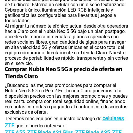
de tu dinero. Estrena un celular con un diseño texturizado
Cyberpunk único, iluminación LED RGB inteligente y
gatillos táctiles configurables para llevar tus juegos a
todos lados.
Al migrar tu número telefónico actual desde otra operadora
hacia Claro con el Nubia Neo 5 5G bajo un plan postpago,
accedes de manera inmediata a planes especiales con
redes sociales libres, gran cantidad de gigas para navegar
en alta velocidad 5G y ofertas únicas en el costo total del
equipo comprando directamente en Tienda Claro. Nuestro
proceso de portabilidad es rápido, transparente y sin cortes
en el servicio.
Comprar Nubia Neo 5 5G a precio de oferta en
Tienda Claro
¿Buscando las mejores promociones para comprar el
Nubia Neo 5 5G en Perú? En Tienda Claro ponemos a tu
disposición precios con las mejores promociones y puedes
realizar tu compra con total seguridad online, financiando
en cuotas cómodas o pagando al contado con descuentos
exclusivos de oferta.
celulares
Tenemos más equipos en nuestro catálogo de
ZTE
que te pueden interesar:
ZTE A55
ZTE Blade A31 Plus
ZTE Blade A35
ZTE
,
,
,