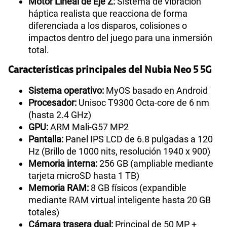
Motor Lineal de Eje Z:
Sistema de vibración
háptica realista que reacciona de forma
diferenciada a los disparos, colisiones o
impactos dentro del juego para una inmersión
total.
Características principales del Nubia Neo 5 5G
Sistema operativo:
MyOS basado en Android
Procesador:
Unisoc T9300 Octa-core de 6 nm
(hasta 2.4 GHz)
GPU:
ARM Mali-G57 MP2
Pantalla:
Panel IPS LCD de 6.8 pulgadas a 120
Hz (Brillo de 1000 nits, resolución 1940 x 900)
Memoria interna:
256 GB (ampliable mediante
tarjeta microSD hasta 1 TB)
Memoria RAM:
8 GB físicos (expandible
mediante RAM virtual inteligente hasta 20 GB
totales)
Cámara trasera dual:
Principal de 50 MP +