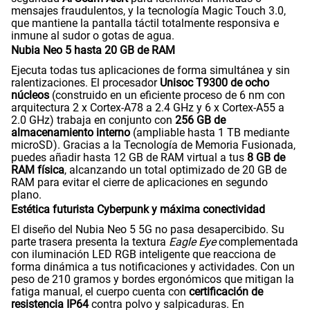
mensajes fraudulentos, y la tecnología Magic Touch 3.0,
que mantiene la pantalla táctil totalmente responsiva e
inmune al sudor o gotas de agua.
Nubia Neo 5 hasta 20 GB de RAM
Ejecuta todas tus aplicaciones de forma simultánea y sin
ralentizaciones. El procesador
Unisoc T9300 de ocho
núcleos
(construido en un eficiente proceso de 6 nm con
arquitectura 2 x Cortex-A78 a 2.4 GHz y 6 x Cortex-A55 a
2.0 GHz) trabaja en conjunto con
256 GB de
almacenamiento interno
(ampliable hasta 1 TB mediante
microSD). Gracias a la Tecnología de Memoria Fusionada,
puedes añadir hasta 12 GB de RAM virtual a tus
8 GB de
RAM física
, alcanzando un total optimizado de 20 GB de
RAM para evitar el cierre de aplicaciones en segundo
plano.
Estética futurista Cyberpunk y máxima conectividad
El diseño del Nubia Neo 5 5G no pasa desapercibido. Su
parte trasera presenta la textura
Eagle Eye
complementada
con iluminación LED RGB inteligente que reacciona de
forma dinámica a tus notificaciones y actividades. Con un
peso de 210 gramos y bordes ergonómicos que mitigan la
fatiga manual, el cuerpo cuenta con
certificación de
resistencia
IP64
contra polvo y salpicaduras. En