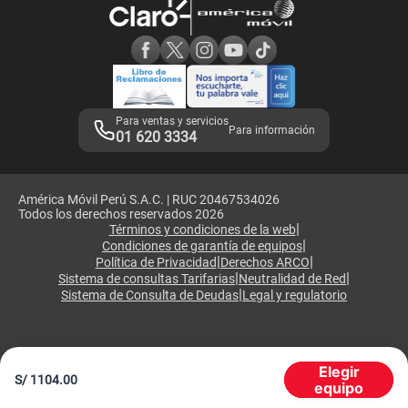
Consulta de reclamos
Consulta de IMEI
Adquirientes iPhone 6, 6S y SE
Hablando Claro
Mensaje de Seguridad
Samsung S25 Ultra
Consideraciones
Términos y Condiciones de Tienda Claro
Libro de Reclamaciones
Legales de marketplace
Para ventas y servicios
Para información
01 620 3334
América Móvil Perú S.A.C. | RUC 20467534026
Todos los derechos reservados 2026
|
Términos y condiciones de la web
|
Condiciones de garantía de equipos
|
|
Política de Privacidad
Derechos ARCO
|
|
Sistema de consultas Tarifarias
Neutralidad de Red
|
Sistema de Consulta de Deudas
Legal y regulatorio
Elegir
S/
1104.00
equipo