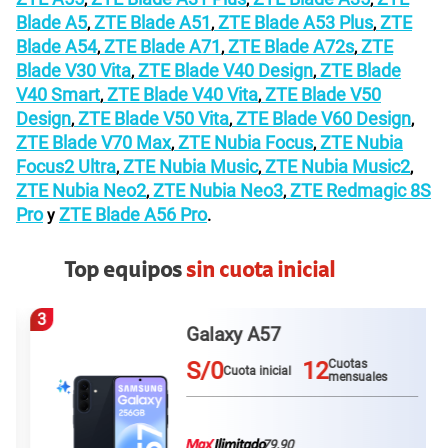
Blade A5
ZTE Blade A51
ZTE Blade A53 Plus
ZTE
,
,
,
Blade A54
ZTE Blade A71
ZTE Blade A72s
ZTE
,
,
,
Blade V30 Vita
ZTE Blade V40 Design
ZTE Blade
,
,
V40 Smart
ZTE Blade V40 Vita
ZTE Blade V50
,
,
Design
ZTE Blade V50 Vita
ZTE Blade V60 Design
,
,
,
ZTE Blade V70 Max
ZTE Nubia Focus
ZTE Nubia
,
,
Focus2 Ultra
ZTE Nubia Music
ZTE Nubia Music2
,
,
,
ZTE Nubia Neo2
ZTE Nubia Neo3
ZTE Redmagic 8S
,
,
Pro
ZTE Blade A56 Pro
y
.
Top equipos
sin cuota inicial
3
Galaxy A57
S/0
12
Cuotas
Cuota inicial
mensuales
79.90