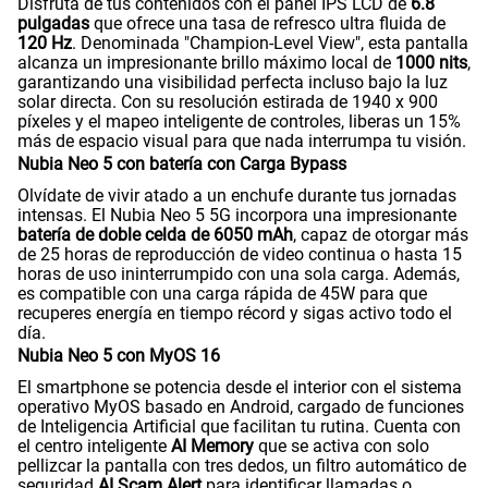
Disfruta de tus contenidos con el panel IPS LCD de
6.8
200GB
en alta velocidad
pulgadas
que ofrece una tasa de refresco ultra fluida de
S/
289.90
120 Hz
. Denominada "Champion-Level View", esta pantalla
Paga solo
alcanza un impresionante brillo máximo local de
1000 nits
,
garantizando una visibilidad perfecta incluso bajo la luz
solar directa. Con su resolución estirada de 1940 x 900
Ver menos planes
píxeles y el mapeo inteligente de controles, liberas un 15%
más de espacio visual para que nada interrumpa tu visión.
Nubia Neo 5 con batería con Carga Bypass
Olvídate de vivir atado a un enchufe durante tus jornadas
intensas. El Nubia Neo 5 5G incorpora una impresionante
batería de doble celda de 6050 mAh
, capaz de otorgar más
de 25 horas de reproducción de video continua o hasta 15
horas de uso ininterrumpido con una sola carga. Además,
es compatible con una carga rápida de 45W para que
recuperes energía en tiempo récord y sigas activo todo el
día.
Nubia Neo 5 con MyOS 16
El smartphone se potencia desde el interior con el sistema
operativo MyOS basado en Android, cargado de funciones
de Inteligencia Artificial que facilitan tu rutina. Cuenta con
el centro inteligente
AI Memory
que se activa con solo
pellizcar la pantalla con tres dedos, un filtro automático de
seguridad
AI Scam Alert
para identificar llamadas o