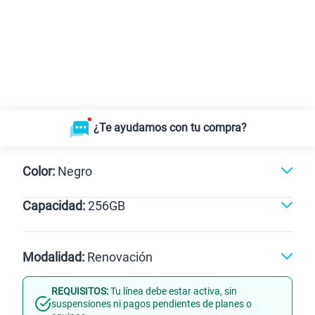
¿Te ayudamos con tu compra?
Color:
Negro
Capacidad:
256GB
Negro
256GB
Modalidad:
Renovación
REQUISITOS:
Tu línea debe estar activa, sin
Línea Nueva
Portabilidad
suspensiones ni pagos pendientes de planes o