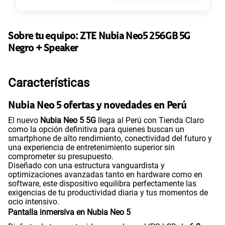
135GB
en alta velocidad
S/
95.90
Paga solo
Sobre tu equipo:
ZTE
Nubia Neo5 256GB 5G
Negro + Speaker
160GB
en alta velocidad
S/
109.90
Paga solo
Características
Nubia Neo 5 ofertas y novedades en Perú
110GB
en alta velocidad
S/
69.90
Paga solo
El nuevo
Nubia Neo 5 5G
llega al Perú con Tienda Claro
como la opción definitiva para quienes buscan un
smartphone de alto rendimiento, conectividad del futuro y
una experiencia de entretenimiento superior sin
175GB
en alta velocidad
comprometer su presupuesto.
S/
159.90
Paga solo
Diseñado con una estructura vanguardista y
optimizaciones avanzadas tanto en hardware como en
software, este dispositivo equilibra perfectamente las
185GB
en alta velocidad
exigencias de tu productividad diaria y tus momentos de
S/
189.90
ocio intensivo.
Paga solo
Pantalla inmersiva en Nubia Neo 5