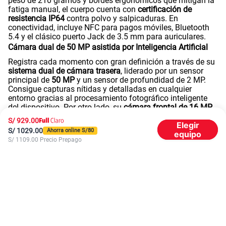
peso de 210 gramos y bordes ergonómicos que mitigan la
fatiga manual, el cuerpo cuenta con
certificación de
resistencia
IP64
contra polvo y salpicaduras. En
conectividad, incluye NFC para pagos móviles, Bluetooth
5.4 y el clásico puerto Jack de 3.5 mm para auriculares.
Cámara dual de 50 MP asistida por Inteligencia Artificial
Registra cada momento con gran definición a través de su
sistema dual de cámara trasera
, liderado por un sensor
principal de
50 MP
y un sensor de profundidad de 2 MP.
Consigue capturas nítidas y detalladas en cualquier
entorno gracias al procesamiento fotográfico inteligente
del dispositivo. Por otro lado, su
cámara frontal de 16 MP
te garantiza selfies perfectas y videollamadas claras en
S/
929.00
Elegir
tus plataformas favoritas.
S/
1029.00
Ahorra online S/
80
equipo
Celular Nubia Neo 5 para gamers
S/
1109.00
Precio Prepago
El Nubia Neo 5 5G ha sido desarrollado meticulosamente
para ofrecer una experiencia competitiva de nivel
profesional en tus videojuegos favoritos como Free Fire,
PUBG Mobile o Mobile Legends. Su procesador Unisoc
T9300 y los gráficos ARM Mali-G57 MP2 mantienen la
estabilidad de los fotogramas (FPS) en todo momento.
Para los jugadores más exigentes, el dispositivo incorpora
características exclusivas de hardware y software que te
darán la victoria en cada partida: