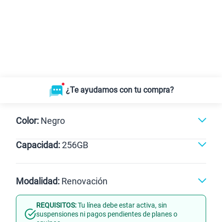
¿Te ayudamos con tu compra?
Color:
Negro
Capacidad:
256GB
Negro
256GB
Modalidad:
Renovación
REQUISITOS:
Tu línea debe estar activa, sin
Línea Nueva
Portabilidad
suspensiones ni pagos pendientes de planes o