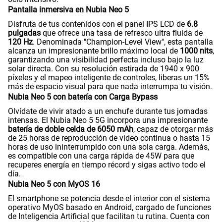
Pantalla inmersiva en Nubia Neo 5
Disfruta de tus contenidos con el panel IPS LCD de
6.8
pulgadas
que ofrece una tasa de refresco ultra fluida de
120 Hz
. Denominada "Champion-Level View", esta pantalla
alcanza un impresionante brillo máximo local de
1000 nits
,
garantizando una visibilidad perfecta incluso bajo la luz
solar directa. Con su resolución estirada de 1940 x 900
píxeles y el mapeo inteligente de controles, liberas un 15%
más de espacio visual para que nada interrumpa tu visión.
Nubia Neo 5 con batería con Carga Bypass
Olvídate de vivir atado a un enchufe durante tus jornadas
intensas. El Nubia Neo 5 5G incorpora una impresionante
batería de doble celda de 6050 mAh
, capaz de otorgar más
de 25 horas de reproducción de video continua o hasta 15
horas de uso ininterrumpido con una sola carga. Además,
es compatible con una carga rápida de 45W para que
recuperes energía en tiempo récord y sigas activo todo el
día.
Nubia Neo 5 con MyOS 16
El smartphone se potencia desde el interior con el sistema
operativo MyOS basado en Android, cargado de funciones
de Inteligencia Artificial que facilitan tu rutina. Cuenta con