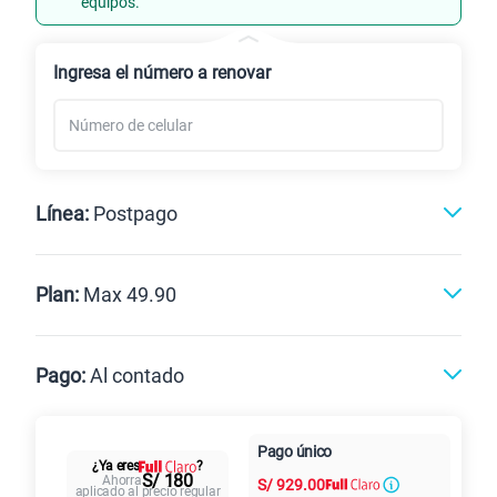
equipos.
Renovación
Celular liberado
Ingresa el número a renovar
Línea:
Postpago
Postpago
Prepago
Plan:
Max 49.90
Max
Max Ilimitado
Pago:
Al contado
Paga en
Pago único
25GB
en alta velocidad
Al contado
Cuotas Claro
cuotas sin
¿Ya eres
?
S/
29.90
S/ 180
Ahorra
S/
929.00
Paga solo
intereses
aplicado al precio regular