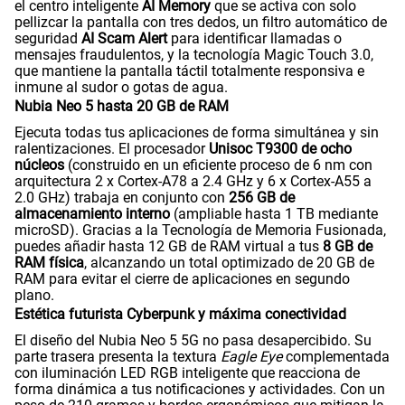
el centro inteligente
AI Memory
que se activa con solo
pellizcar la pantalla con tres dedos, un filtro automático de
seguridad
AI Scam Alert
para identificar llamadas o
mensajes fraudulentos, y la tecnología Magic Touch 3.0,
que mantiene la pantalla táctil totalmente responsiva e
inmune al sudor o gotas de agua.
Nubia Neo 5 hasta 20 GB de RAM
Ejecuta todas tus aplicaciones de forma simultánea y sin
ralentizaciones. El procesador
Unisoc T9300 de ocho
núcleos
(construido en un eficiente proceso de 6 nm con
arquitectura 2 x Cortex-A78 a 2.4 GHz y 6 x Cortex-A55 a
2.0 GHz) trabaja en conjunto con
256 GB de
almacenamiento interno
(ampliable hasta 1 TB mediante
microSD). Gracias a la Tecnología de Memoria Fusionada,
puedes añadir hasta 12 GB de RAM virtual a tus
8 GB de
RAM física
, alcanzando un total optimizado de 20 GB de
RAM para evitar el cierre de aplicaciones en segundo
plano.
Estética futurista Cyberpunk y máxima conectividad
El diseño del Nubia Neo 5 5G no pasa desapercibido. Su
parte trasera presenta la textura
Eagle Eye
complementada
con iluminación LED RGB inteligente que reacciona de
forma dinámica a tus notificaciones y actividades. Con un