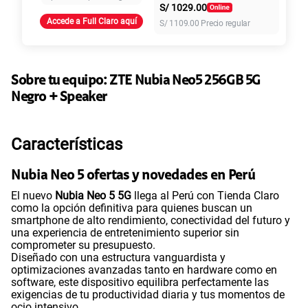
S/
1029.00
Accede a Full Claro aquí
S/
1109.00
Precio regular
45GB
en alta velocidad
S/
49.90
Paga solo
Sobre tu equipo:
ZTE
Nubia Neo5 256GB 5G
Ver más planes
Negro + Speaker
Características
Nubia Neo 5 ofertas y novedades en Perú
El nuevo
Nubia Neo 5 5G
llega al Perú con Tienda Claro
como la opción definitiva para quienes buscan un
smartphone de alto rendimiento, conectividad del futuro y
una experiencia de entretenimiento superior sin
comprometer su presupuesto.
Diseñado con una estructura vanguardista y
optimizaciones avanzadas tanto en hardware como en
software, este dispositivo equilibra perfectamente las
exigencias de tu productividad diaria y tus momentos de
ocio intensivo.