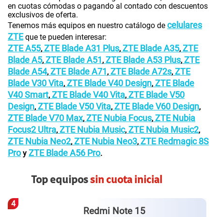
en cuotas cómodas o pagando al contado con descuentos
exclusivos de oferta.
celulares
Tenemos más equipos en nuestro catálogo de
ZTE
que te pueden interesar:
ZTE A55
ZTE Blade A31 Plus
ZTE Blade A35
ZTE
,
,
,
Blade A5
ZTE Blade A51
ZTE Blade A53 Plus
ZTE
,
,
,
Blade A54
ZTE Blade A71
ZTE Blade A72s
ZTE
,
,
,
Blade V30 Vita
ZTE Blade V40 Design
ZTE Blade
,
,
V40 Smart
ZTE Blade V40 Vita
ZTE Blade V50
,
,
Design
ZTE Blade V50 Vita
ZTE Blade V60 Design
,
,
,
ZTE Blade V70 Max
ZTE Nubia Focus
ZTE Nubia
,
,
Focus2 Ultra
ZTE Nubia Music
ZTE Nubia Music2
,
,
,
ZTE Nubia Neo2
ZTE Nubia Neo3
ZTE Redmagic 8S
,
,
Pro
ZTE Blade A56 Pro
y
.
Top equipos
sin cuota inicial
4
Redmi Note 15