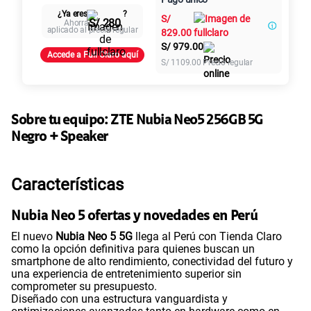
Al contado
Cuotas Claro
cuotas sin
S/
79.90
¿Ya eres
?
Paga solo
S/
intereses
S/ 280
Ahorra
aplicado al precio regular
829.00
S/
979.00
Accede a Full Claro aquí
155 GB
en alta velocidad
S/
1109.00
Precio regular
S/
95.90
Paga solo
Ver más planes
Sobre tu equipo:
ZTE
Nubia Neo5 256GB 5G
Negro + Speaker
Características
Nubia Neo 5 ofertas y novedades en Perú
El nuevo
Nubia Neo 5 5G
llega al Perú con Tienda Claro
como la opción definitiva para quienes buscan un
smartphone de alto rendimiento, conectividad del futuro y
una experiencia de entretenimiento superior sin
comprometer su presupuesto.
Diseñado con una estructura vanguardista y