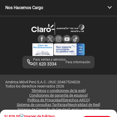
Libera tu equipo móvil
Celulares Honor
Llamada por llamada
Celulares Motorola
Nos Hacemos Cargo
Comprobantes electrónicos
Velocidad de internet
Devoluciones por interrupciones
Consultas en línea
Atención de reclamos
Samsung A57
Consulta de reclamos
Consulta de IMEI
Adquirientes iPhone 6, 6S y SE
Hablando Claro
Mensaje de Seguridad
Samsung S25 Ultra
Consideraciones
Términos y Condiciones de Tienda Claro
Libro de Reclamaciones
Legales de marketplace
Para ventas y servicios
Para información
01 620 3334
América Móvil Perú S.A.C. | RUC 20467534026
Todos los derechos reservados 2026
|
Términos y condiciones de la web
|
Condiciones de garantía de equipos
|
|
Política de Privacidad
Derechos ARCO
|
|
Sistema de consultas Tarifarias
Neutralidad de Red
|
Sistema de Consulta de Deudas
Legal y regulatorio
S/
829.00