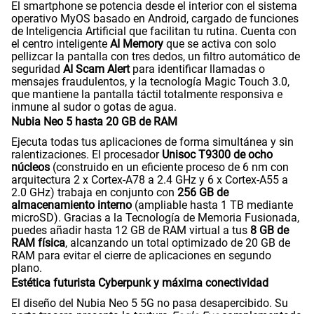
El smartphone se potencia desde el interior con el sistema
operativo MyOS basado en Android, cargado de funciones
de Inteligencia Artificial que facilitan tu rutina. Cuenta con
el centro inteligente
AI Memory
que se activa con solo
pellizcar la pantalla con tres dedos, un filtro automático de
seguridad
AI Scam Alert
para identificar llamadas o
mensajes fraudulentos, y la tecnología Magic Touch 3.0,
que mantiene la pantalla táctil totalmente responsiva e
inmune al sudor o gotas de agua.
Nubia Neo 5 hasta 20 GB de RAM
Ejecuta todas tus aplicaciones de forma simultánea y sin
ralentizaciones. El procesador
Unisoc T9300 de ocho
núcleos
(construido en un eficiente proceso de 6 nm con
arquitectura 2 x Cortex-A78 a 2.4 GHz y 6 x Cortex-A55 a
2.0 GHz) trabaja en conjunto con
256 GB de
almacenamiento interno
(ampliable hasta 1 TB mediante
microSD). Gracias a la Tecnología de Memoria Fusionada,
puedes añadir hasta 12 GB de RAM virtual a tus
8 GB de
RAM física
, alcanzando un total optimizado de 20 GB de
RAM para evitar el cierre de aplicaciones en segundo
plano.
Estética futurista Cyberpunk y máxima conectividad
El diseño del Nubia Neo 5 5G no pasa desapercibido. Su