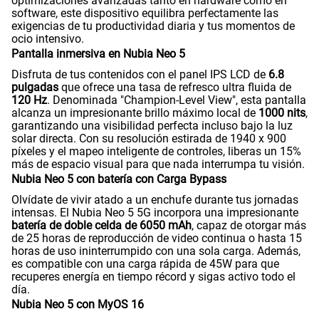
optimizaciones avanzadas tanto en hardware como en
software, este dispositivo equilibra perfectamente las
exigencias de tu productividad diaria y tus momentos de
ocio intensivo.
Pantalla inmersiva en Nubia Neo 5
Disfruta de tus contenidos con el panel IPS LCD de
6.8
pulgadas
que ofrece una tasa de refresco ultra fluida de
120 Hz
. Denominada "Champion-Level View", esta pantalla
alcanza un impresionante brillo máximo local de
1000 nits
,
garantizando una visibilidad perfecta incluso bajo la luz
solar directa. Con su resolución estirada de 1940 x 900
píxeles y el mapeo inteligente de controles, liberas un 15%
más de espacio visual para que nada interrumpa tu visión.
Nubia Neo 5 con batería con Carga Bypass
Olvídate de vivir atado a un enchufe durante tus jornadas
intensas. El Nubia Neo 5 5G incorpora una impresionante
batería de doble celda de 6050 mAh
, capaz de otorgar más
de 25 horas de reproducción de video continua o hasta 15
horas de uso ininterrumpido con una sola carga. Además,
es compatible con una carga rápida de 45W para que
recuperes energía en tiempo récord y sigas activo todo el
día.
Nubia Neo 5 con MyOS 16