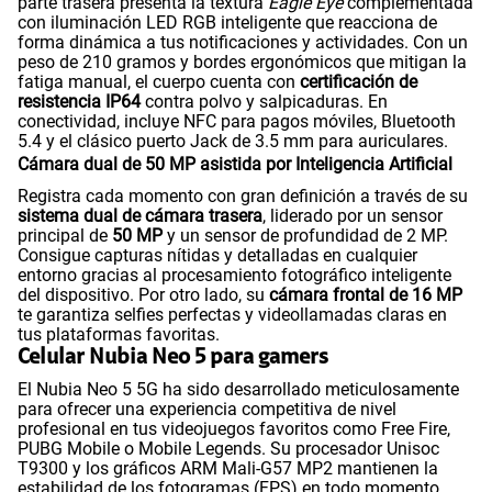
parte trasera presenta la textura
Eagle Eye
complementada
con iluminación LED RGB inteligente que reacciona de
forma dinámica a tus notificaciones y actividades. Con un
peso de 210 gramos y bordes ergonómicos que mitigan la
fatiga manual, el cuerpo cuenta con
certificación de
resistencia
IP64
contra polvo y salpicaduras. En
conectividad, incluye NFC para pagos móviles, Bluetooth
5.4 y el clásico puerto Jack de 3.5 mm para auriculares.
Cámara dual de 50 MP asistida por Inteligencia Artificial
Registra cada momento con gran definición a través de su
sistema dual de cámara trasera
, liderado por un sensor
principal de
50 MP
y un sensor de profundidad de 2 MP.
Consigue capturas nítidas y detalladas en cualquier
entorno gracias al procesamiento fotográfico inteligente
del dispositivo. Por otro lado, su
cámara frontal de 16 MP
te garantiza selfies perfectas y videollamadas claras en
tus plataformas favoritas.
Celular Nubia Neo 5 para gamers
El Nubia Neo 5 5G ha sido desarrollado meticulosamente
para ofrecer una experiencia competitiva de nivel
profesional en tus videojuegos favoritos como Free Fire,
PUBG Mobile o Mobile Legends. Su procesador Unisoc
T9300 y los gráficos ARM Mali-G57 MP2 mantienen la
estabilidad de los fotogramas (FPS) en todo momento.