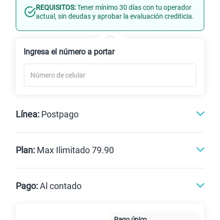
REQUISITOS:
Tener mínimo 30 días con tu operador
Línea Nueva
Portabilidad
actual, sin deudas y aprobar la evaluación crediticia.
Renovación
Celular liberado
Ingresa el número a portar
Línea:
Postpago
Postpago
Prepago
Plan:
Max Ilimitado 79.90
Max
Max Ilimitado
Pago:
Al contado
Paga en
Pago único
125GB
en alta velocidad