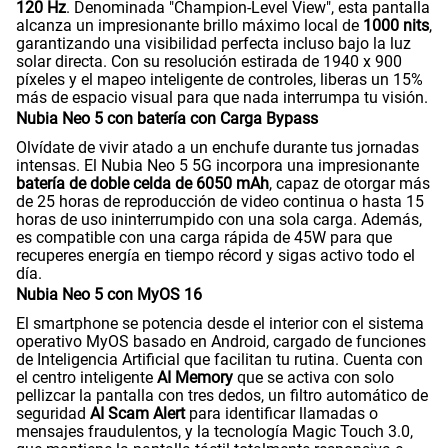
S/
289.90
120 Hz
. Denominada "Champion-Level View", esta pantalla
Paga solo
alcanza un impresionante brillo máximo local de
1000 nits
,
garantizando una visibilidad perfecta incluso bajo la luz
solar directa. Con su resolución estirada de 1940 x 900
Ver menos planes
píxeles y el mapeo inteligente de controles, liberas un 15%
más de espacio visual para que nada interrumpa tu visión.
Nubia Neo 5 con batería con Carga Bypass
Olvídate de vivir atado a un enchufe durante tus jornadas
intensas. El Nubia Neo 5 5G incorpora una impresionante
batería de doble celda de 6050 mAh
, capaz de otorgar más
de 25 horas de reproducción de video continua o hasta 15
horas de uso ininterrumpido con una sola carga. Además,
es compatible con una carga rápida de 45W para que
recuperes energía en tiempo récord y sigas activo todo el
día.
Nubia Neo 5 con MyOS 16
El smartphone se potencia desde el interior con el sistema
operativo MyOS basado en Android, cargado de funciones
de Inteligencia Artificial que facilitan tu rutina. Cuenta con
el centro inteligente
AI Memory
que se activa con solo
pellizcar la pantalla con tres dedos, un filtro automático de
seguridad
AI Scam Alert
para identificar llamadas o
mensajes fraudulentos, y la tecnología Magic Touch 3.0,