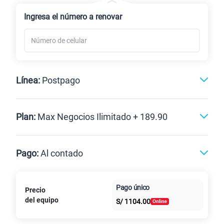
Renovación
Ingresa el número a renovar
Línea:
Postpago
Postpago
Plan:
Max Negocios Ilimitado + 189.90
Max
Max Ilimitado
Pago:
Al contado
Paga en
125GB
en alta velocidad
Pago único
Precio
Al contado
Cuotas Claro
cuotas sin
S/
79.90
del equipo
Paga solo
S/
1104.00
intereses