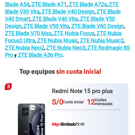
Blade A54
ZTE Blade A71
ZTE Blade A72s
ZTE
,
,
,
Blade V30 Vita
ZTE Blade V40 Design
ZTE Blade
,
,
V40 Smart
ZTE Blade V40 Vita
ZTE Blade V50
,
,
Design
ZTE Blade V50 Vita
ZTE Blade V60 Design
,
,
,
ZTE Blade V70 Max
ZTE Nubia Focus
ZTE Nubia
,
,
Focus2 Ultra
ZTE Nubia Music
ZTE Nubia Music2
,
,
,
ZTE Nubia Neo2
ZTE Nubia Neo3
ZTE Redmagic 8S
,
,
Pro
ZTE Blade A56 Pro
y
.
Top equipos
sin cuota inicial
4
Redmi Note 15
S/0
12
Cuotas
Cuota inicial
mensuales
79.90