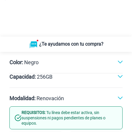
¿Te ayudamos con tu compra?
Color:
Negro
Capacidad:
256GB
Negro
256GB
Modalidad:
Renovación
REQUISITOS:
Tu línea debe estar activa, sin
Línea Nueva
Portabilidad
suspensiones ni pagos pendientes de planes o
equipos.