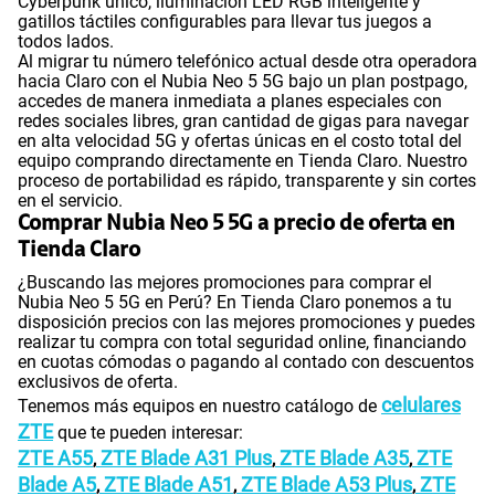
Cyberpunk único, iluminación LED RGB inteligente y
gatillos táctiles configurables para llevar tus juegos a
todos lados.
Al migrar tu número telefónico actual desde otra operadora
hacia Claro con el Nubia Neo 5 5G bajo un plan postpago,
accedes de manera inmediata a planes especiales con
redes sociales libres, gran cantidad de gigas para navegar
en alta velocidad 5G y ofertas únicas en el costo total del
equipo comprando directamente en Tienda Claro. Nuestro
proceso de portabilidad es rápido, transparente y sin cortes
en el servicio.
Comprar Nubia Neo 5 5G a precio de oferta en
Tienda Claro
¿Buscando las mejores promociones para comprar el
Nubia Neo 5 5G en Perú? En Tienda Claro ponemos a tu
disposición precios con las mejores promociones y puedes
realizar tu compra con total seguridad online, financiando
en cuotas cómodas o pagando al contado con descuentos
exclusivos de oferta.
celulares
Tenemos más equipos en nuestro catálogo de
ZTE
que te pueden interesar:
ZTE A55
ZTE Blade A31 Plus
ZTE Blade A35
ZTE
,
,
,
Blade A5
ZTE Blade A51
ZTE Blade A53 Plus
ZTE
,
,
,