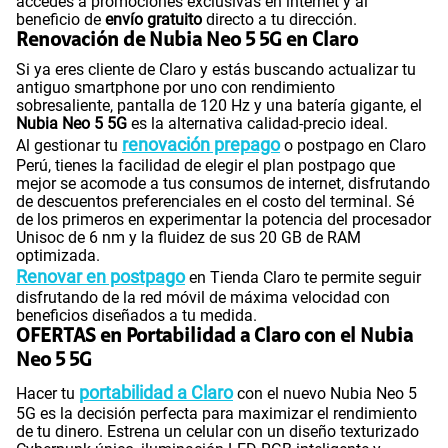
accedes a promociones exclusivas en internet y al
beneficio de
envío gratuito
directo a tu dirección.
Renovación de Nubia Neo 5 5G en Claro
Si ya eres cliente de Claro y estás buscando actualizar tu
antiguo smartphone por uno con rendimiento
sobresaliente, pantalla de 120 Hz y una batería gigante, el
Nubia Neo 5 5G
es la alternativa calidad-precio ideal.
renovación prepago
Al gestionar tu
o postpago en Claro
Perú, tienes la facilidad de elegir el plan postpago que
mejor se acomode a tus consumos de internet, disfrutando
de descuentos preferenciales en el costo del terminal. Sé
de los primeros en experimentar la potencia del procesador
Unisoc de 6 nm y la fluidez de sus 20 GB de RAM
optimizada.
Renovar en postpago
en Tienda Claro te permite seguir
disfrutando de la red móvil de máxima velocidad con
beneficios diseñados a tu medida.
OFERTAS en Portabilidad a Claro con el Nubia
Neo 5 5G
portabilidad a Claro
Hacer tu
con el nuevo Nubia Neo 5
5G es la decisión perfecta para maximizar el rendimiento
de tu dinero. Estrena un celular con un diseño texturizado