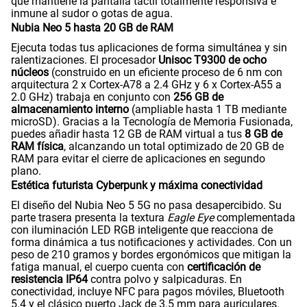
que mantiene la pantalla táctil totalmente responsiva e
inmune al sudor o gotas de agua.
Nubia Neo 5 hasta 20 GB de RAM
Ejecuta todas tus aplicaciones de forma simultánea y sin
ralentizaciones. El procesador
Unisoc T9300 de ocho
núcleos
(construido en un eficiente proceso de 6 nm con
arquitectura 2 x Cortex-A78 a 2.4 GHz y 6 x Cortex-A55 a
2.0 GHz) trabaja en conjunto con
256 GB de
almacenamiento interno
(ampliable hasta 1 TB mediante
microSD). Gracias a la Tecnología de Memoria Fusionada,
puedes añadir hasta 12 GB de RAM virtual a tus
8 GB de
RAM física
, alcanzando un total optimizado de 20 GB de
RAM para evitar el cierre de aplicaciones en segundo
plano.
Estética futurista Cyberpunk y máxima conectividad
El diseño del Nubia Neo 5 5G no pasa desapercibido. Su
parte trasera presenta la textura
Eagle Eye
complementada
con iluminación LED RGB inteligente que reacciona de
forma dinámica a tus notificaciones y actividades. Con un
peso de 210 gramos y bordes ergonómicos que mitigan la
fatiga manual, el cuerpo cuenta con
certificación de
resistencia
IP64
contra polvo y salpicaduras. En
conectividad, incluye NFC para pagos móviles, Bluetooth
5.4 y el clásico puerto Jack de 3.5 mm para auriculares.