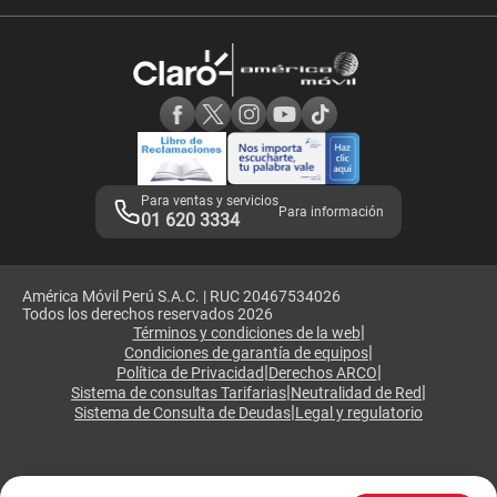
Velocidad de internet
Devoluciones por interrupciones
Consultas en línea
Atención de reclamos
Samsung A57
Consulta de reclamos
Consulta de IMEI
Adquirientes iPhone 6, 6S y SE
Hablando Claro
Mensaje de Seguridad
Samsung S25 Ultra
Consideraciones
Términos y Condiciones de Tienda Claro
Libro de Reclamaciones
Legales de marketplace
Para ventas y servicios
Para información
01 620 3334
América Móvil Perú S.A.C. | RUC 20467534026
Todos los derechos reservados 2026
|
Términos y condiciones de la web
|
Condiciones de garantía de equipos
|
|
Política de Privacidad
Derechos ARCO
|
|
Sistema de consultas Tarifarias
Neutralidad de Red
|
Sistema de Consulta de Deudas
Legal y regulatorio