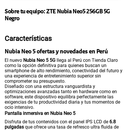
135GB
en alta velocidad
S/
95.90
Paga solo
Sobre tu equipo:
ZTE
Nubia Neo5 256GB 5G
Negro
160GB
en alta velocidad
S/
109.90
Paga solo
Características
Nubia Neo 5 ofertas y novedades en Perú
110GB
en alta velocidad
S/
69.90
Paga solo
El nuevo
Nubia Neo 5 5G
llega al Perú con Tienda Claro
como la opción definitiva para quienes buscan un
smartphone de alto rendimiento, conectividad del futuro y
una experiencia de entretenimiento superior sin
175GB
en alta velocidad
comprometer su presupuesto.
S/
159.90
Paga solo
Diseñado con una estructura vanguardista y
optimizaciones avanzadas tanto en hardware como en
software, este dispositivo equilibra perfectamente las
185GB
en alta velocidad
exigencias de tu productividad diaria y tus momentos de
S/
189.90
ocio intensivo.
Paga solo
Pantalla inmersiva en Nubia Neo 5
Disfruta de tus contenidos con el panel IPS LCD de
6.8
200GB
en alta velocidad
pulgadas
que ofrece una tasa de refresco ultra fluida de