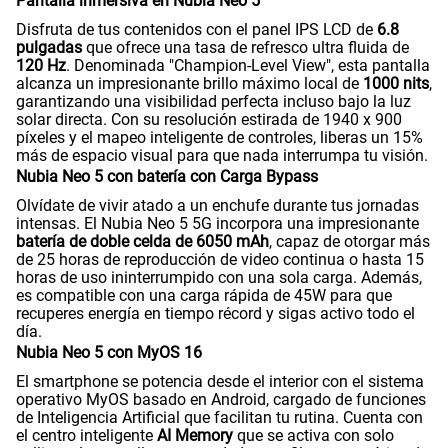
Pantalla inmersiva en Nubia Neo 5
Disfruta de tus contenidos con el panel IPS LCD de
6.8
pulgadas
que ofrece una tasa de refresco ultra fluida de
120 Hz
. Denominada "Champion-Level View", esta pantalla
alcanza un impresionante brillo máximo local de
1000 nits
,
garantizando una visibilidad perfecta incluso bajo la luz
solar directa. Con su resolución estirada de 1940 x 900
píxeles y el mapeo inteligente de controles, liberas un 15%
más de espacio visual para que nada interrumpa tu visión.
Nubia Neo 5 con batería con Carga Bypass
Olvídate de vivir atado a un enchufe durante tus jornadas
intensas. El Nubia Neo 5 5G incorpora una impresionante
batería de doble celda de 6050 mAh
, capaz de otorgar más
de 25 horas de reproducción de video continua o hasta 15
horas de uso ininterrumpido con una sola carga. Además,
es compatible con una carga rápida de 45W para que
recuperes energía en tiempo récord y sigas activo todo el
día.
Nubia Neo 5 con MyOS 16
El smartphone se potencia desde el interior con el sistema
operativo MyOS basado en Android, cargado de funciones
de Inteligencia Artificial que facilitan tu rutina. Cuenta con
el centro inteligente
AI Memory
que se activa con solo