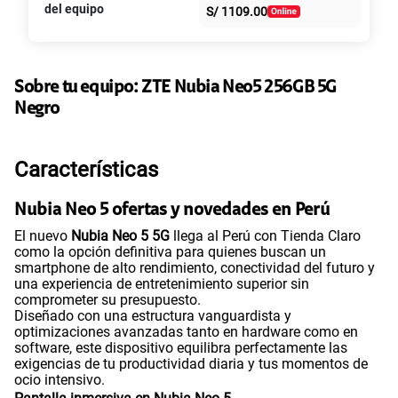
S/
39.95
S/
79.90
del equipo
S/
1109.00
intereses
Paga solo
50% dto. x 6 meses
135GB
en alta velocidad
S/
47.95
Sobre tu equipo:
ZTE
Nubia Neo5 256GB 5G
S/
95.90
Paga solo
50% dto. x 12 meses
Negro
Ver más planes
Características
Nubia Neo 5 ofertas y novedades en Perú
El nuevo
Nubia Neo 5 5G
llega al Perú con Tienda Claro
como la opción definitiva para quienes buscan un
smartphone de alto rendimiento, conectividad del futuro y
una experiencia de entretenimiento superior sin
comprometer su presupuesto.
Diseñado con una estructura vanguardista y
optimizaciones avanzadas tanto en hardware como en
software, este dispositivo equilibra perfectamente las
exigencias de tu productividad diaria y tus momentos de
ocio intensivo.