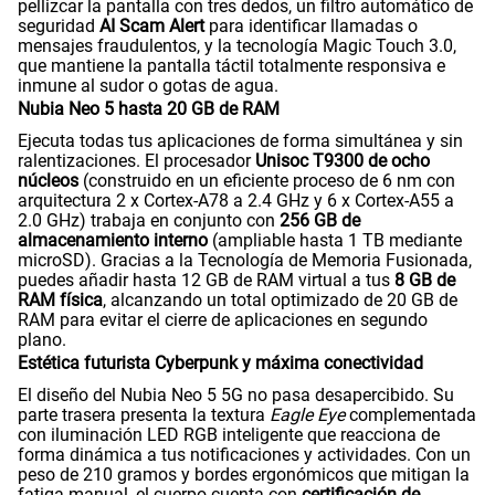
pellizcar la pantalla con tres dedos, un filtro automático de
seguridad
AI Scam Alert
para identificar llamadas o
mensajes fraudulentos, y la tecnología Magic Touch 3.0,
que mantiene la pantalla táctil totalmente responsiva e
inmune al sudor o gotas de agua.
Nubia Neo 5 hasta 20 GB de RAM
Ejecuta todas tus aplicaciones de forma simultánea y sin
ralentizaciones. El procesador
Unisoc T9300 de ocho
núcleos
(construido en un eficiente proceso de 6 nm con
arquitectura 2 x Cortex-A78 a 2.4 GHz y 6 x Cortex-A55 a
2.0 GHz) trabaja en conjunto con
256 GB de
almacenamiento interno
(ampliable hasta 1 TB mediante
microSD). Gracias a la Tecnología de Memoria Fusionada,
puedes añadir hasta 12 GB de RAM virtual a tus
8 GB de
RAM física
, alcanzando un total optimizado de 20 GB de
RAM para evitar el cierre de aplicaciones en segundo
plano.
Estética futurista Cyberpunk y máxima conectividad
El diseño del Nubia Neo 5 5G no pasa desapercibido. Su
parte trasera presenta la textura
Eagle Eye
complementada
con iluminación LED RGB inteligente que reacciona de
forma dinámica a tus notificaciones y actividades. Con un
peso de 210 gramos y bordes ergonómicos que mitigan la
fatiga manual, el cuerpo cuenta con
certificación de