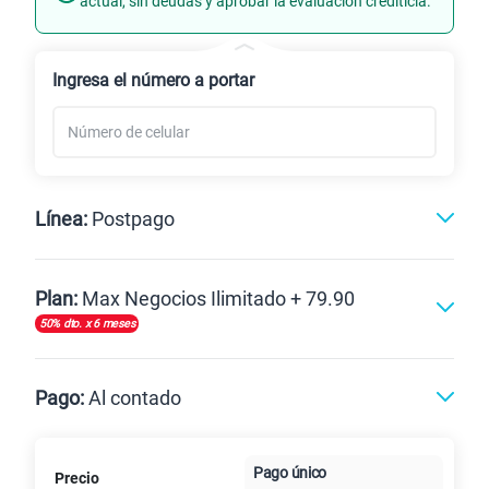
actual, sin deudas y aprobar la evaluación crediticia.
Renovación
Ingresa el número a portar
Línea:
Postpago
Postpago
Plan:
Max Negocios Ilimitado + 79.90
50% dto. x 6 meses
Max
Max Ilimitado
Pago:
Al contado
Paga en
Pago único
125GB
en alta velocidad
Precio
Al contado
Cuotas Claro
cuotas sin