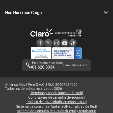
Celulares Xiaomi
Libera tu equipo móvil
Celulares Honor
Llamada por llamada
Celulares Motorola
Nos Hacemos Cargo
Comprobantes electrónicos
Velocidad de internet
Devoluciones por interrupciones
Consultas en línea
Atención de reclamos
Samsung A57
Consulta de reclamos
Consulta de IMEI
Adquirientes iPhone 6, 6S y SE
Hablando Claro
Mensaje de Seguridad
Samsung S25 Ultra
Consideraciones
Términos y Condiciones de Tienda Claro
Libro de Reclamaciones
Legales de marketplace
Para ventas y servicios
Para información
01 620 3334
América Móvil Perú S.A.C. | RUC 20467534026
Todos los derechos reservados 2026
|
Términos y condiciones de la web
|
Condiciones de garantía de equipos
|
|
Política de Privacidad
Derechos ARCO
|
|
Sistema de consultas Tarifarias
Neutralidad de Red
|
Sistema de Consulta de Deudas
Legal y regulatorio