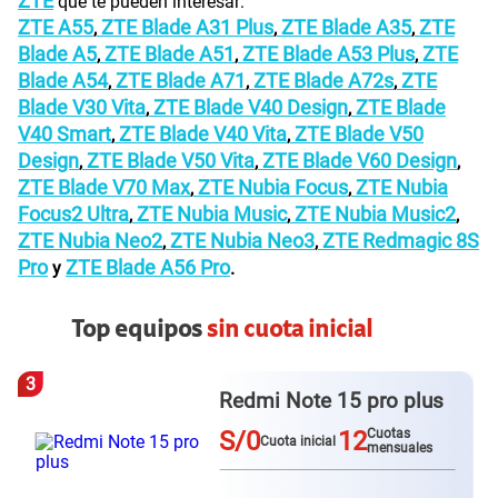
ZTE
que te pueden interesar:
ZTE A55
ZTE Blade A31 Plus
ZTE Blade A35
ZTE
,
,
,
Blade A5
ZTE Blade A51
ZTE Blade A53 Plus
ZTE
,
,
,
Blade A54
ZTE Blade A71
ZTE Blade A72s
ZTE
,
,
,
Blade V30 Vita
ZTE Blade V40 Design
ZTE Blade
,
,
V40 Smart
ZTE Blade V40 Vita
ZTE Blade V50
,
,
Design
ZTE Blade V50 Vita
ZTE Blade V60 Design
,
,
,
ZTE Blade V70 Max
ZTE Nubia Focus
ZTE Nubia
,
,
Focus2 Ultra
ZTE Nubia Music
ZTE Nubia Music2
,
,
,
ZTE Nubia Neo2
ZTE Nubia Neo3
ZTE Redmagic 8S
,
,
Pro
ZTE Blade A56 Pro
y
.
Top equipos
sin cuota inicial
3
Redmi Note 15 pro plus
S/0
12
Cuotas
Cuota inicial
mensuales