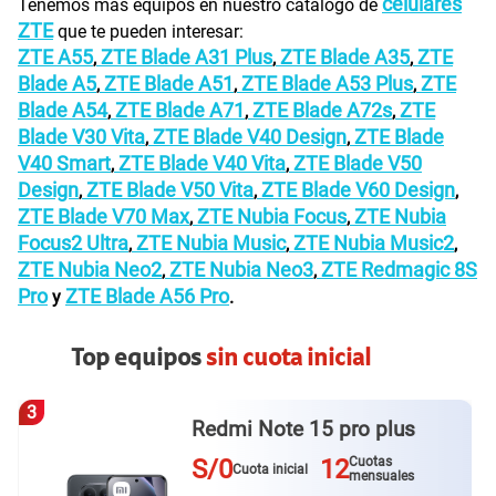
celulares
Tenemos más equipos en nuestro catálogo de
ZTE
que te pueden interesar:
ZTE A55
ZTE Blade A31 Plus
ZTE Blade A35
ZTE
,
,
,
Blade A5
ZTE Blade A51
ZTE Blade A53 Plus
ZTE
,
,
,
Blade A54
ZTE Blade A71
ZTE Blade A72s
ZTE
,
,
,
Blade V30 Vita
ZTE Blade V40 Design
ZTE Blade
,
,
V40 Smart
ZTE Blade V40 Vita
ZTE Blade V50
,
,
Design
ZTE Blade V50 Vita
ZTE Blade V60 Design
,
,
,
ZTE Blade V70 Max
ZTE Nubia Focus
ZTE Nubia
,
,
Focus2 Ultra
ZTE Nubia Music
ZTE Nubia Music2
,
,
,
ZTE Nubia Neo2
ZTE Nubia Neo3
ZTE Redmagic 8S
,
,
Pro
ZTE Blade A56 Pro
y
.
Top equipos
sin cuota inicial
3
Redmi Note 15 pro plus
S/0
12
Cuotas
Cuota inicial
mensuales