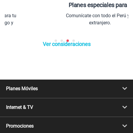
Planes especiales para ti
Comunícate con todo el Perú y el
extranjero.
Ver consideraciones
Planes Móviles
Portabilidad
Línea Nueva
Internet & TV
Línea Adicional
Planes ilimitados
Internet Fibra Óptica
Prepago Chévere
Internet + TV
Migración
Promociones
Mejora tu plan