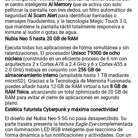
el centro inteligente
AI Memory
que se activa con solo
pellizcar la pantalla con tres dedos, un filtro automático de
seguridad
AI Scam Alert
para identificar llamadas o
mensajes fraudulentos, y la tecnología Magic Touch 3.0,
que mantiene la pantalla táctil totalmente responsiva e
inmune al sudor o gotas de agua.
Nubia Neo 5 hasta 20 GB de RAM
Ejecuta todas tus aplicaciones de forma simultánea y sin
ralentizaciones. El procesador
Unisoc T9300 de ocho
núcleos
(construido en un eficiente proceso de 6 nm con
arquitectura 2 x Cortex-A78 a 2.4 GHz y 6 x Cortex-A55 a
2.0 GHz) trabaja en conjunto con
256 GB de
almacenamiento interno
(ampliable hasta 1 TB mediante
microSD). Gracias a la Tecnología de Memoria Fusionada,
puedes añadir hasta 12 GB de RAM virtual a tus
8 GB de
RAM física
, alcanzando un total optimizado de 20 GB de
RAM para evitar el cierre de aplicaciones en segundo
plano.
Estética futurista Cyberpunk y máxima conectividad
El diseño del Nubia Neo 5 5G no pasa desapercibido. Su
parte trasera presenta la textura
Eagle Eye
complementada
con iluminación LED RGB inteligente que reacciona de
forma dinámica a tus notificaciones y actividades. Con un