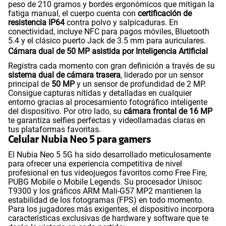
peso de 210 gramos y bordes ergonómicos que mitigan la
fatiga manual, el cuerpo cuenta con
certificación de
resistencia
IP64
contra polvo y salpicaduras. En
conectividad, incluye NFC para pagos móviles, Bluetooth
5.4 y el clásico puerto Jack de 3.5 mm para auriculares.
Cámara dual de 50 MP asistida por Inteligencia Artificial
Registra cada momento con gran definición a través de su
sistema dual de cámara trasera
, liderado por un sensor
principal de
50 MP
y un sensor de profundidad de 2 MP.
Consigue capturas nítidas y detalladas en cualquier
entorno gracias al procesamiento fotográfico inteligente
del dispositivo. Por otro lado, su
cámara frontal de 16 MP
te garantiza selfies perfectas y videollamadas claras en
tus plataformas favoritas.
Celular Nubia Neo 5 para gamers
El Nubia Neo 5 5G ha sido desarrollado meticulosamente
para ofrecer una experiencia competitiva de nivel
profesional en tus videojuegos favoritos como Free Fire,
PUBG Mobile o Mobile Legends. Su procesador Unisoc
T9300 y los gráficos ARM Mali-G57 MP2 mantienen la
estabilidad de los fotogramas (FPS) en todo momento.
Para los jugadores más exigentes, el dispositivo incorpora
características exclusivas de hardware y software que te