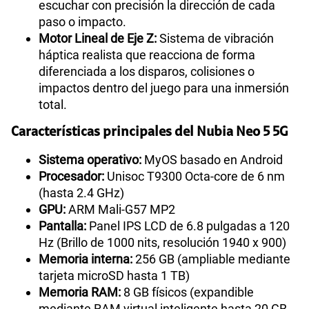
escuchar con precisión la dirección de cada
paso o impacto.
Motor Lineal de Eje Z:
Sistema de vibración
háptica realista que reacciona de forma
diferenciada a los disparos, colisiones o
impactos dentro del juego para una inmersión
total.
Características principales del Nubia Neo 5 5G
Sistema operativo:
MyOS basado en Android
Procesador:
Unisoc T9300 Octa-core de 6 nm
(hasta 2.4 GHz)
GPU:
ARM Mali-G57 MP2
Pantalla:
Panel IPS LCD de 6.8 pulgadas a 120
Hz (Brillo de 1000 nits, resolución 1940 x 900)
Memoria interna:
256 GB (ampliable mediante
tarjeta microSD hasta 1 TB)
Memoria RAM:
8 GB físicos (expandible
mediante RAM virtual inteligente hasta 20 GB