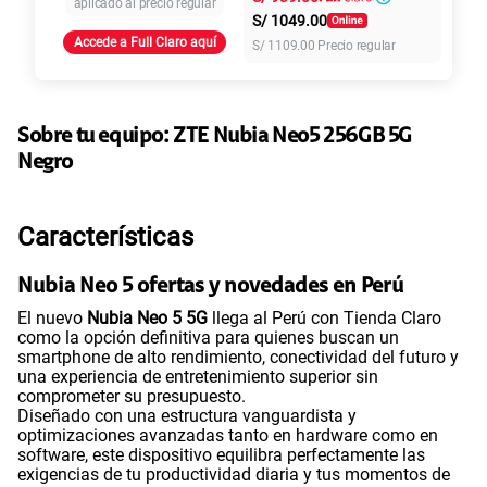
aplicado al precio regular
S/
1049.00
Accede a Full Claro aquí
S/
1109.00
Precio regular
45GB
en alta velocidad
S/
49.90
Paga solo
Sobre tu equipo:
ZTE
Nubia Neo5 256GB 5G
Ver más planes
Negro
Características
Nubia Neo 5 ofertas y novedades en Perú
El nuevo
Nubia Neo 5 5G
llega al Perú con Tienda Claro
como la opción definitiva para quienes buscan un
smartphone de alto rendimiento, conectividad del futuro y
una experiencia de entretenimiento superior sin
comprometer su presupuesto.
Diseñado con una estructura vanguardista y
optimizaciones avanzadas tanto en hardware como en
software, este dispositivo equilibra perfectamente las
exigencias de tu productividad diaria y tus momentos de