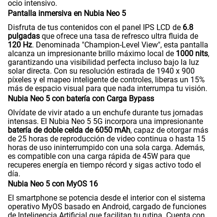
ocio intensivo.
Pantalla inmersiva en Nubia Neo 5
Disfruta de tus contenidos con el panel IPS LCD de
6.8
pulgadas
que ofrece una tasa de refresco ultra fluida de
120 Hz
. Denominada "Champion-Level View", esta pantalla
alcanza un impresionante brillo máximo local de
1000 nits
,
garantizando una visibilidad perfecta incluso bajo la luz
solar directa. Con su resolución estirada de 1940 x 900
píxeles y el mapeo inteligente de controles, liberas un 15%
más de espacio visual para que nada interrumpa tu visión.
Nubia Neo 5 con batería con Carga Bypass
Olvídate de vivir atado a un enchufe durante tus jornadas
intensas. El Nubia Neo 5 5G incorpora una impresionante
batería de doble celda de 6050 mAh
, capaz de otorgar más
de 25 horas de reproducción de video continua o hasta 15
horas de uso ininterrumpido con una sola carga. Además,
es compatible con una carga rápida de 45W para que
recuperes energía en tiempo récord y sigas activo todo el
día.
Nubia Neo 5 con MyOS 16
El smartphone se potencia desde el interior con el sistema
operativo MyOS basado en Android, cargado de funciones
de Inteligencia Artificial que facilitan tu rutina. Cuenta con