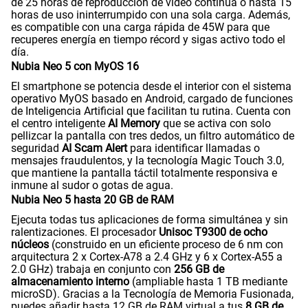
de 25 horas de reproducción de video continua o hasta 15
horas de uso ininterrumpido con una sola carga. Además,
es compatible con una carga rápida de 45W para que
recuperes energía en tiempo récord y sigas activo todo el
día.
Nubia Neo 5 con MyOS 16
El smartphone se potencia desde el interior con el sistema
operativo MyOS basado en Android, cargado de funciones
de Inteligencia Artificial que facilitan tu rutina. Cuenta con
el centro inteligente
AI Memory
que se activa con solo
pellizcar la pantalla con tres dedos, un filtro automático de
seguridad
AI Scam Alert
para identificar llamadas o
mensajes fraudulentos, y la tecnología Magic Touch 3.0,
que mantiene la pantalla táctil totalmente responsiva e
inmune al sudor o gotas de agua.
Nubia Neo 5 hasta 20 GB de RAM
Ejecuta todas tus aplicaciones de forma simultánea y sin
ralentizaciones. El procesador
Unisoc T9300 de ocho
núcleos
(construido en un eficiente proceso de 6 nm con
arquitectura 2 x Cortex-A78 a 2.4 GHz y 6 x Cortex-A55 a
2.0 GHz) trabaja en conjunto con
256 GB de
almacenamiento interno
(ampliable hasta 1 TB mediante
microSD). Gracias a la Tecnología de Memoria Fusionada,
puedes añadir hasta 12 GB de RAM virtual a tus
8 GB de