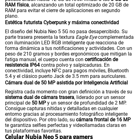
RAM física
, alcanzando un total optimizado de 20 GB de
RAM para evitar el cierre de aplicaciones en segundo
plano.
Estética futurista Cyberpunk y máxima conectividad
El diseño del Nubia Neo 5 5G no pasa desapercibido. Su
parte trasera presenta la textura
Eagle Eye
complementada
con iluminación LED RGB inteligente que reacciona de
forma dinámica a tus notificaciones y actividades. Con un
peso de 210 gramos y bordes ergonómicos que mitigan la
fatiga manual, el cuerpo cuenta con
certificación de
resistencia
IP64
contra polvo y salpicaduras. En
conectividad, incluye NFC para pagos móviles, Bluetooth
5.4 y el clásico puerto Jack de 3.5 mm para auriculares.
Cámara dual de 50 MP asistida por Inteligencia Artificial
Registra cada momento con gran definición a través de su
sistema dual de cámara trasera
, liderado por un sensor
principal de
50 MP
y un sensor de profundidad de 2 MP.
Consigue capturas nítidas y detalladas en cualquier
entorno gracias al procesamiento fotográfico inteligente
del dispositivo. Por otro lado, su
cámara frontal de 16 MP
te garantiza selfies perfectas y videollamadas claras en
tus plataformas favoritas.
Celular Nubia Neo 5 para gamers