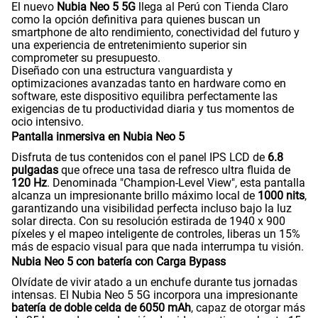
El nuevo
Nubia Neo 5 5G
llega al Perú con Tienda Claro
como la opción definitiva para quienes buscan un
smartphone de alto rendimiento, conectividad del futuro y
una experiencia de entretenimiento superior sin
comprometer su presupuesto.
Diseñado con una estructura vanguardista y
optimizaciones avanzadas tanto en hardware como en
software, este dispositivo equilibra perfectamente las
exigencias de tu productividad diaria y tus momentos de
ocio intensivo.
Pantalla inmersiva en Nubia Neo 5
Disfruta de tus contenidos con el panel IPS LCD de
6.8
pulgadas
que ofrece una tasa de refresco ultra fluida de
120 Hz
. Denominada "Champion-Level View", esta pantalla
alcanza un impresionante brillo máximo local de
1000 nits
,
garantizando una visibilidad perfecta incluso bajo la luz
solar directa. Con su resolución estirada de 1940 x 900
píxeles y el mapeo inteligente de controles, liberas un 15%
más de espacio visual para que nada interrumpa tu visión.
Nubia Neo 5 con batería con Carga Bypass
Olvídate de vivir atado a un enchufe durante tus jornadas
intensas. El Nubia Neo 5 5G incorpora una impresionante
batería de doble celda de 6050 mAh
, capaz de otorgar más