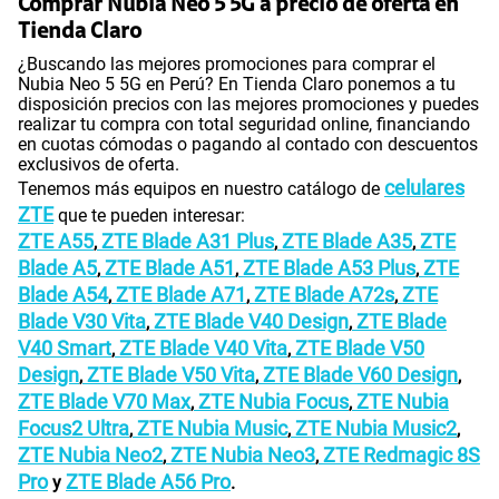
Comprar Nubia Neo 5 5G a precio de oferta en
Tienda Claro
¿Buscando las mejores promociones para comprar el
Nubia Neo 5 5G en Perú? En Tienda Claro ponemos a tu
disposición precios con las mejores promociones y puedes
realizar tu compra con total seguridad online, financiando
en cuotas cómodas o pagando al contado con descuentos
exclusivos de oferta.
celulares
Tenemos más equipos en nuestro catálogo de
ZTE
que te pueden interesar:
ZTE A55
ZTE Blade A31 Plus
ZTE Blade A35
ZTE
,
,
,
Blade A5
ZTE Blade A51
ZTE Blade A53 Plus
ZTE
,
,
,
Blade A54
ZTE Blade A71
ZTE Blade A72s
ZTE
,
,
,
Blade V30 Vita
ZTE Blade V40 Design
ZTE Blade
,
,
V40 Smart
ZTE Blade V40 Vita
ZTE Blade V50
,
,
Design
ZTE Blade V50 Vita
ZTE Blade V60 Design
,
,
,
ZTE Blade V70 Max
ZTE Nubia Focus
ZTE Nubia
,
,
Focus2 Ultra
ZTE Nubia Music
ZTE Nubia Music2
,
,
,
ZTE Nubia Neo2
ZTE Nubia Neo3
ZTE Redmagic 8S
,
,
Pro
ZTE Blade A56 Pro
y
.