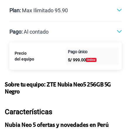
Renovación
Celular liberado
Postpago
Prepago
Plan:
Max Ilimitado 95.90
Max
Max Ilimitado
Pago:
Al contado
Paga en
125GB
en alta velocidad
Pago único
Precio
Al contado
Cuotas Claro
cuotas sin
S/
79.90
Paga solo
del equipo
S/
999.00
intereses
155 GB
en alta velocidad
S/
95.90
Paga solo
Sobre tu equipo:
ZTE
Nubia Neo5 256GB 5G
Negro
Ver más planes
Características
Nubia Neo 5 ofertas y novedades en Perú