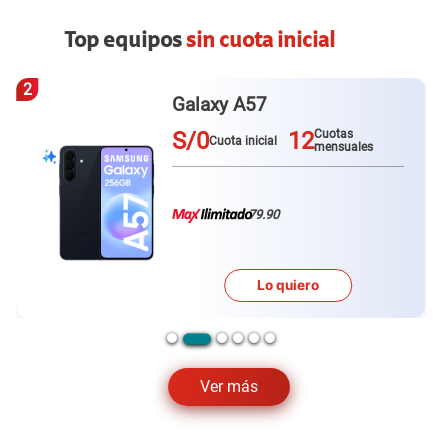
Top equipos
sin cuota inicial
3
Redmi Note 15 pro plus
S/0
12
Cuotas
Cuota inicial
mensuales
79.90
Lo quiero
Ver más