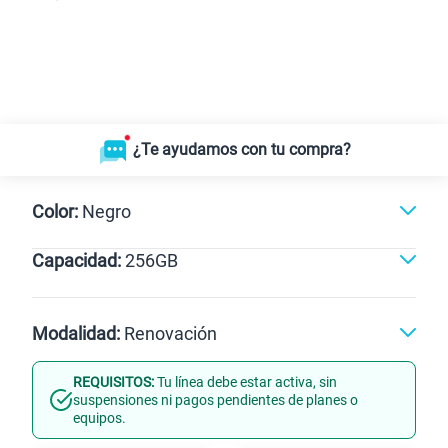
¿Te ayudamos con tu compra?
Color:
Negro
Capacidad:
256GB
Negro
512GB
256GB
Modalidad:
Renovación
REQUISITOS:
Tu línea debe estar activa, sin
Línea Nueva
Portabilidad
suspensiones ni pagos pendientes de planes o
equipos.