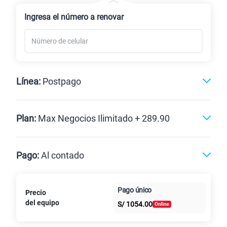
Renovación
Ingresa el número a renovar
Línea:
Postpago
Postpago
Plan:
Max Negocios Ilimitado + 289.90
Max
Max Ilimitado
Pago:
Al contado
Paga en
125GB
en alta velocidad
Pago único
Precio
Al contado
Cuotas Claro
cuotas sin
S/
79.90
del equipo
Paga solo
S/
1054.00
intereses