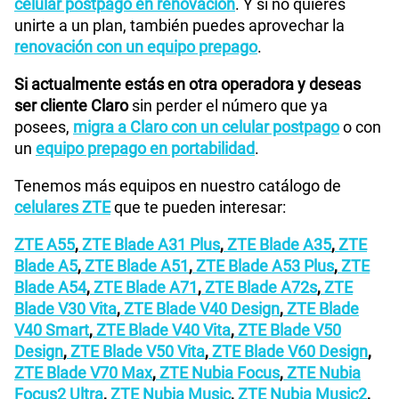
celular postpago en renovación
. Y si no quieres
unirte a un plan, también puedes aprovechar la
renovación con un equipo prepago
.
Si actualmente estás en otra operadora y deseas
ser cliente Claro
sin perder el número que ya
posees,
migra a Claro con un celular postpago
o con
un
equipo prepago en portabilidad
.
Tenemos más equipos en nuestro catálogo de
celulares ZTE
que te pueden interesar:
ZTE A55
,
ZTE Blade A31 Plus
,
ZTE Blade A35
,
ZTE
Blade A5
,
ZTE Blade A51
,
ZTE Blade A53 Plus
,
ZTE
Blade A54
,
ZTE Blade A71
,
ZTE Blade A72s
,
ZTE
Blade V30 Vita
,
ZTE Blade V40 Design
,
ZTE Blade
V40 Smart
,
ZTE Blade V40 Vita
,
ZTE Blade V50
Design
,
ZTE Blade V50 Vita
,
ZTE Blade V60 Design
,
ZTE Blade V70 Max
,
ZTE Nubia Focus
,
ZTE Nubia
Focus2 Ultra
,
ZTE Nubia Music
,
ZTE Nubia Music2
,