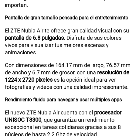
importan.
Capacidad Memoria Interna
256GB / 512GB
Pantalla de gran tamaño pensada para el entretenimiento
El ZTE Nubia Air te ofrece gran calidad visual con su
"8GB RAM + 12GB RAM Memory
Capacidad Memoria
pantalla de 6.8 pulgadas
. Disfruta de sus colores
RAM
Virtual Extra"
vivos para visualizar tus mejores escenas y
animaciones.
Con dimensiones de 164.17 mm de largo, 76.57 mm
GPS
Si
de ancho y 6.7 mm de grosor, con una
resolución de
1224 x 2720 píxeles
es la opción ideal para ver
fotografías y videos con una calidad impresionante.
Reconocimiento Facial
Si
Rendimiento fluido para navegar y usar múltiples apps
El nuevo ZTE Nubia Air cuenta con el
procesador
Lector de Huella
Si
UNISOC T8300
, que garantiza un rendimiento
excepcional en tareas cotidianas gracias a sus 8
núcleos de hasta 2.2 Ghz de velocidad.
Dimensión
164.17*76.57*6.7mm