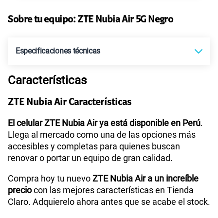
135GB
en alta velocidad
S/
95.90
Paga solo
Sobre tu equipo:
ZTE
Nubia Air 5G Negro
160GB
en alta velocidad
Especificaciones técnicas
S/
109.90
Paga solo
Características
Sistema operativo
Android 15
110GB
en alta velocidad
S/
69.90
Paga solo
ZTE Nubia Air Características
Procesador
Octa-Core (A78 2.2GHz*2+A55 2.0GHz*6)
El celular ZTE Nubia Air ya está disponible en Perú
.
175GB
en alta velocidad
Llega al mercado como una de las opciones más
S/
159.90
Paga solo
accesibles y completas para quienes buscan
renovar o portar un equipo de gran calidad.
Tamaño de Pantalla
6.8
185GB
en alta velocidad
S/
189.90
Compra hoy tu nuevo
ZTE Nubia Air a un increíble
Paga solo
precio
con las mejores características en Tienda
WiFI
Si
Claro. Adquierelo ahora antes que se acabe el stock.
200GB
en alta velocidad