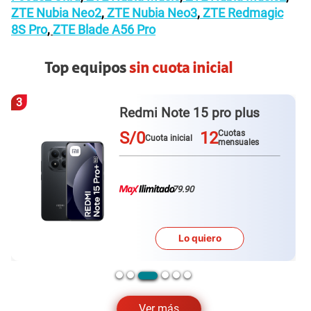
ZTE Nubia Neo2
,
ZTE Nubia Neo3
,
ZTE Redmagic
8S Pro
,
ZTE Blade A56 Pro
Top equipos
sin cuota inicial
3
Redmi Note 15 pro plus
S/0
12
Cuotas
Cuota inicial
mensuales
79.90
Lo quiero
Ver más