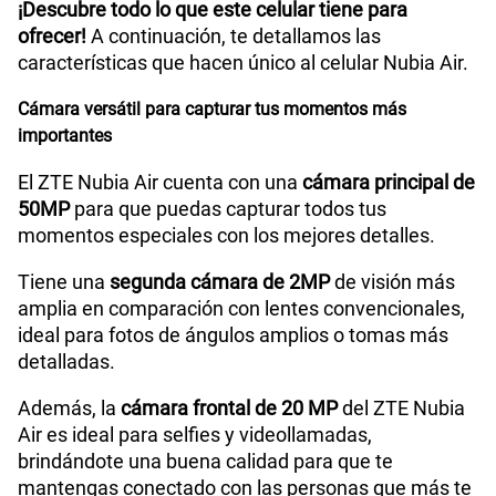
S/
289.90
¡Descubre todo lo que este celular tiene para
Paga solo
ofrecer!
A continuación, te detallamos las
Peso
About 172g
características que hacen único al celular Nubia Air.
Ver menos planes
Cámara versátil para capturar tus momentos más
Bluetooth
BT5.4
importantes
El ZTE Nubia Air cuenta con una
cámara principal de
Cámara de fotos Principal
50M AF+ 2M FF +AI Camera
50MP
para que puedas capturar todos tus
momentos especiales con los mejores detalles.
Tiene una
segunda cámara de 2MP
de visión más
Cámara de fotos Frontal
20MP
amplia en comparación con lentes convencionales,
ideal para fotos de ángulos amplios o tomas más
detalladas.
Radio FM
No
Además, la
cámara frontal de 20 MP
del ZTE Nubia
Air es ideal para selfies y videollamadas,
brindándote una buena calidad para que te
Capacidad Memoria Externa
NA
mantengas conectado con las personas que más te