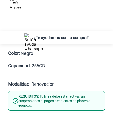
¿Te ayudamos con tu compra?
Color:
Negro
Capacidad:
256GB
Negro
512GB
256GB
Modalidad:
Renovación
REQUISITOS:
Tu línea debe estar activa, sin
Línea Nueva
Portabilidad
suspensiones ni pagos pendientes de planes o
equipos.