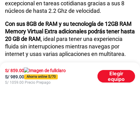
excepcional en tareas cotidianas gracias a sus 8
núcleos de hasta 2.2 Ghz de velocidad.
Dimensión
164.17*76.57*6.7mm
Con sus 8GB de RAM y su tecnología de 12GB RAM
Memory Virtual Extra adicionales podrás tener hasta
VoLTE
Si
20 GB de RAM
, ideal para tener una experiencia
fluida sin interrupciones mientras navegas por
internet y usas varias aplicaciones en multitarea.
VoWiFi
Si
Batería con carga rápida pensada para uso constante
S/
859.00
Elegir
S/
989.00
Ahorra online S/
70
equipo
El nuevo ZTE Nubia Air cuenta con una
batería de
S/
1059.00
Precio Prepago
Compatibilidad con eSIM
No
5000 mAh
, diseñada para ofrecerte una gran
autonomía durante todo el día, sin preocuparte por
quedarte sin energía.
Además,
su carga rápida de 33 watts te permite
recargar completamente tu celular en solo 82
minutos
, así ante cualquier emergencia tendrás la
carga suficiente para estar conectado.