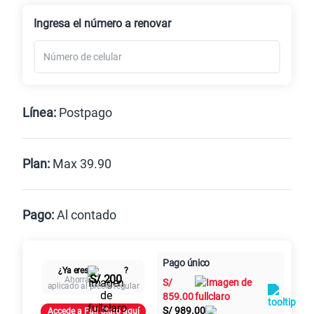
Renovación
Celular liberado
Ingresa el número a renovar
Línea:
Postpago
Postpago
Prepago
Plan:
Max 39.90
Max
Max Ilimitado
Pago:
Al contado
Paga en
Pago único
25GB
en alta velocidad
Al contado
Cuotas Claro
cuotas sin
¿Ya eres
?
S/ 200
S/
29.90
Ahorra
S/
intereses
aplicado al precio regular
859.00
S/
989.00
Accede a Full Claro aquí