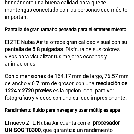
brindándote una buena calidad para que te
Capacidad Memoria Externa
NA
mantengas conectado con las personas que más te
importan.
Capacidad Memoria Interna
256GB / 512GB
Pantalla de gran tamaño pensada para el entretenimiento
El ZTE Nubia Air te ofrece gran calidad visual con su
"8GB RAM + 12GB RAM Memory
Capacidad Memoria
pantalla de 6.8 pulgadas
. Disfruta de sus colores
RAM
Virtual Extra"
vivos para visualizar tus mejores escenas y
animaciones.
Con dimensiones de 164.17 mm de largo, 76.57 mm
GPS
Si
de ancho y 6.7 mm de grosor, con una
resolución de
1224 x 2720 píxeles
es la opción ideal para ver
fotografías y videos con una calidad impresionante.
Reconocimiento Facial
Si
Rendimiento fluido para navegar y usar múltiples apps
El nuevo ZTE Nubia Air cuenta con el
procesador
Lector de Huella
Si
UNISOC T8300
, que garantiza un rendimiento