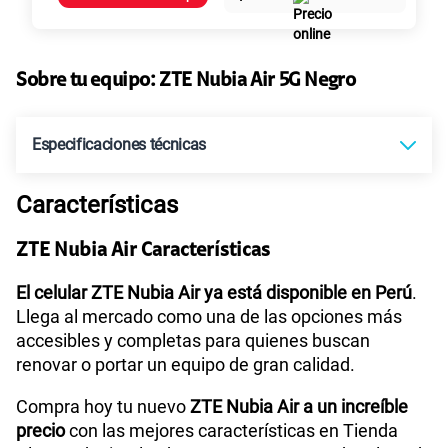
Paga solo
45GB
en alta velocidad
Sobre tu equipo:
ZTE
Nubia Air 5G Negro
S/
49.90
Especificaciones técnicas
Paga solo
Características
Ver más planes
Sistema operativo
Android 15
ZTE Nubia Air Características
Procesador
Octa-Core (A78 2.2GHz*2+A55 2.0GHz*6)
El celular ZTE Nubia Air ya está disponible en Perú
.
Llega al mercado como una de las opciones más
accesibles y completas para quienes buscan
renovar o portar un equipo de gran calidad.
Tamaño de Pantalla
6.8
Compra hoy tu nuevo
ZTE Nubia Air a un increíble
precio
con las mejores características en Tienda
WiFI
Si