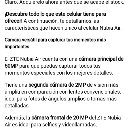
Claro. Adquierelo ahora antes que se acabe el stock.
¡Descubre todo lo que este celular tiene para
ofrecer!
A continuación, te detallamos las
Peso
About 172g
características que hacen único al celular Nubia Air.
Cámara versátil para capturar tus momentos más
Bluetooth
BT5.4
importantes
El ZTE Nubia Air cuenta con una
cámara principal de
Cámara de fotos Principal
50M AF+ 2M FF +AI Camera
50MP
para que puedas capturar todos tus
momentos especiales con los mejores detalles.
Tiene una
segunda cámara de 2MP
de visión más
Cámara de fotos Frontal
20MP
amplia en comparación con lentes convencionales,
ideal para fotos de ángulos amplios o tomas más
detalladas.
Radio FM
No
Además, la
cámara frontal de 20 MP
del ZTE Nubia
Air es ideal para selfies y videollamadas,