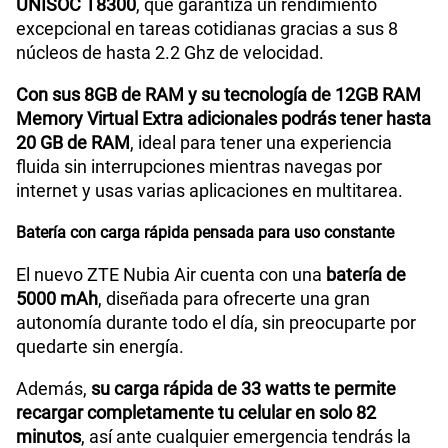
UNISOC T8300
, que garantiza un rendimiento
excepcional en tareas cotidianas gracias a sus 8
núcleos de hasta 2.2 Ghz de velocidad.
Dimensión
164.17*76.57*6.7mm
Con sus 8GB de RAM y su tecnología de 12GB RAM
Memory Virtual Extra adicionales podrás tener hasta
VoLTE
Si
20 GB de RAM
, ideal para tener una experiencia
fluida sin interrupciones mientras navegas por
internet y usas varias aplicaciones en multitarea.
VoWiFi
Si
Batería con carga rápida pensada para uso constante
El nuevo ZTE Nubia Air cuenta con una
batería de
Compatibilidad con eSIM
No
5000 mAh
, diseñada para ofrecerte una gran
autonomía durante todo el día, sin preocuparte por
quedarte sin energía.
Además,
su carga rápida de 33 watts te permite
recargar completamente tu celular en solo 82
minutos
, así ante cualquier emergencia tendrás la