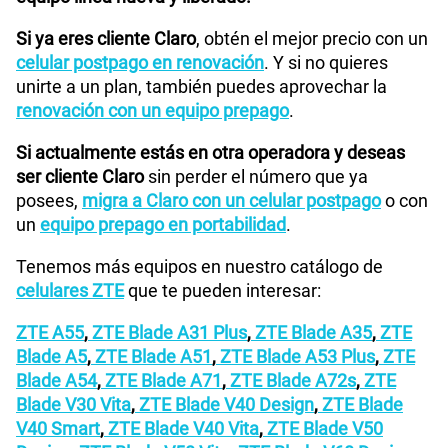
Si ya eres cliente Claro
, obtén el mejor precio con un
celular postpago en renovación
. Y si no quieres
unirte a un plan, también puedes aprovechar la
renovación con un equipo prepago
.
Si actualmente estás en otra operadora y deseas
ser cliente Claro
sin perder el número que ya
posees,
migra a Claro con un celular postpago
o con
un
equipo prepago en portabilidad
.
Tenemos más equipos en nuestro catálogo de
celulares ZTE
que te pueden interesar:
ZTE A55
,
ZTE Blade A31 Plus
,
ZTE Blade A35
,
ZTE
Blade A5
,
ZTE Blade A51
,
ZTE Blade A53 Plus
,
ZTE
Blade A54
,
ZTE Blade A71
,
ZTE Blade A72s
,
ZTE
Blade V30 Vita
,
ZTE Blade V40 Design
,
ZTE Blade
V40 Smart
,
ZTE Blade V40 Vita
,
ZTE Blade V50