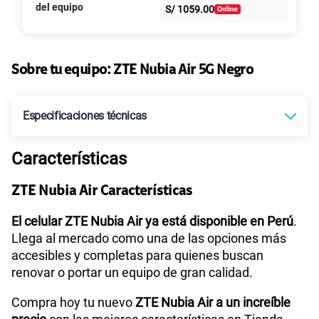
S/
39.95
S/
79.90
del equipo
S/
1059.00
intereses
50% dto. x 6 meses
Paga solo
Sobre tu equipo:
ZTE
Nubia Air 5G Negro
135GB
en alta velocidad
S/
47.95
S/
95.90
Especificaciones técnicas
50% dto. x 12 meses
Paga solo
Características
Sistema operativo
Android 15
160GB
en alta velocidad
ZTE Nubia Air Características
S/
54.95
S/
109.90
Procesador
Octa-Core (A78 2.2GHz*2+A55 2.0GHz*6)
El celular ZTE Nubia Air ya está disponible en Perú
.
50% dto. x 12 meses
Llega al mercado como una de las opciones más
Paga solo
accesibles y completas para quienes buscan
renovar o portar un equipo de gran calidad.
Tamaño de Pantalla
6.8
110GB
en alta velocidad
S/
69.90
Compra hoy tu nuevo
ZTE Nubia Air a un increíble