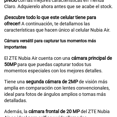
precio
con las mejores características en Tienda
WiFI
Si
Claro. Adquierelo ahora antes que se acabe el stock.
Paga solo
¡Descubre todo lo que este celular tiene para
175GB
en alta velocidad
ofrecer!
A continuación, te detallamos las
Peso
About 172g
S/
79.95
S/
159.90
características que hacen único al celular Nubia Air.
50% dto. x 12 meses
Cámara versátil para capturar tus momentos más
Paga solo
Bluetooth
BT5.4
importantes
185GB
en alta velocidad
El ZTE Nubia Air cuenta con una
cámara principal de
S/
94.95
S/
189.90
Cámara de fotos Principal
50M AF+ 2M FF +AI Camera
50MP
para que puedas capturar todos tus
momentos especiales con los mejores detalles.
50% dto. x 12 meses
Paga solo
Tiene una
segunda cámara de 2MP
de visión más
Cámara de fotos Frontal
20MP
amplia en comparación con lentes convencionales,
200GB
en alta velocidad
ideal para fotos de ángulos amplios o tomas más
S/
144.95
S/
289.90
detalladas.
Radio FM
No
50% dto. x 12 meses
Además, la
cámara frontal de 20 MP
del ZTE Nubia
Paga solo