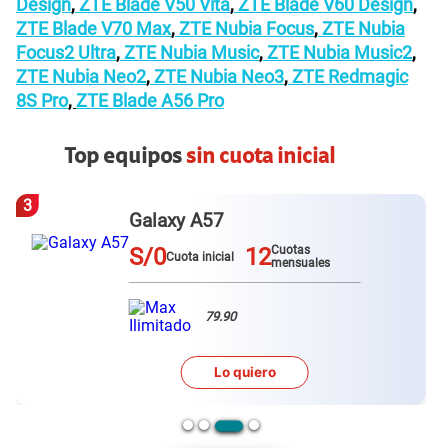
Design
,
ZTE Blade V50 Vita
,
ZTE Blade V60 Design
,
ZTE Blade V70 Max
,
ZTE Nubia Focus
,
ZTE Nubia
Focus2 Ultra
,
ZTE Nubia Music
,
ZTE Nubia Music2
,
ZTE Nubia Neo2
,
ZTE Nubia Neo3
,
ZTE Redmagic
8S Pro
,
ZTE Blade A56 Pro
Top equipos
sin cuota inicial
3
Galaxy A57
S/0
12
Cuotas
Cuota inicial
mensuales
79.90
Lo quiero