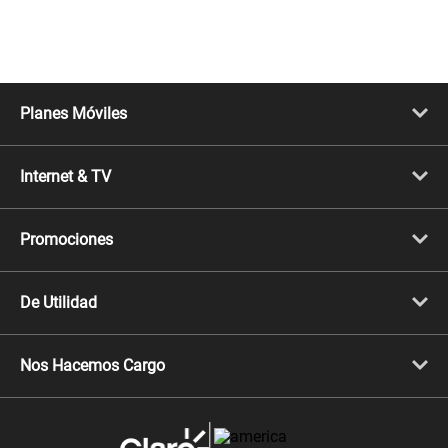
Planes Móviles
Portabilidad
Línea Nueva
Internet & TV
Línea Adicional
Planes ilimitados
Internet Fibra Óptica
Prepago Chévere
Internet + TV
Migración
Promociones
Mejora tu plan
Conviértete en Full Claro
Cyber WOW
Celulares iPhone
De Utilidad
Celulares Samsung
Celulares Xiaomi
Libera tu equipo móvil
Celulares Honor
Llamada por llamada
Celulares Motorola
Nos Hacemos Cargo
Comprobantes electrónicos
Velocidad de internet
Devoluciones por interrupciones
Consultas en línea
Atención de reclamos
Samsung A57
Consulta de reclamos
Consulta de IMEI