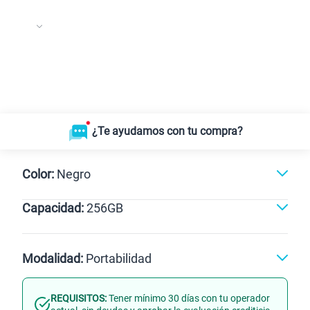
¿Te ayudamos con tu compra?
Color:
Negro
Capacidad:
256GB
Negro
512GB
256GB
Modalidad:
Portabilidad
REQUISITOS:
Tener mínimo 30 días con tu operador
Línea Nueva
Portabilidad