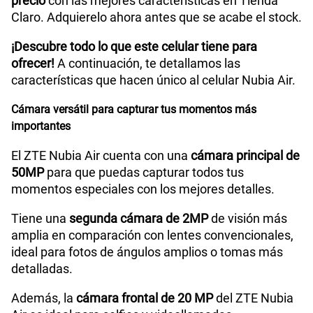
precio
con las mejores características en Tienda
S/
94.95
S/
189.90
WiFI
Si
Claro. Adquierelo ahora antes que se acabe el stock.
Paga solo
50% dto. x 12 meses
¡Descubre todo lo que este celular tiene para
200GB
en alta velocidad
ofrecer!
A continuación, te detallamos las
Peso
About 172g
S/
144.95
S/
289.90
características que hacen único al celular Nubia Air.
Paga solo
50% dto. x 12 meses
Cámara versátil para capturar tus momentos más
Bluetooth
BT5.4
Ver menos planes
importantes
El ZTE Nubia Air cuenta con una
cámara principal de
Cámara de fotos Principal
50M AF+ 2M FF +AI Camera
50MP
para que puedas capturar todos tus
momentos especiales con los mejores detalles.
Tiene una
segunda cámara de 2MP
de visión más
Cámara de fotos Frontal
20MP
amplia en comparación con lentes convencionales,
ideal para fotos de ángulos amplios o tomas más
detalladas.
Radio FM
No
Además, la
cámara frontal de 20 MP
del ZTE Nubia