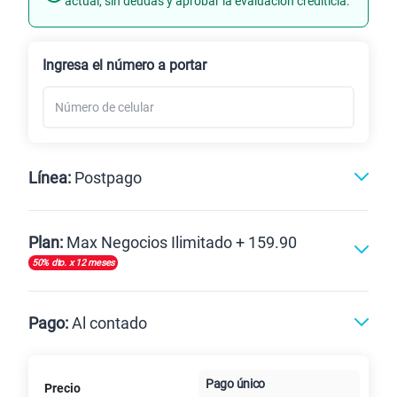
actual, sin deudas y aprobar la evaluación crediticia.
Renovación
Ingresa el número a portar
Línea:
Postpago
Postpago
Plan:
Max Negocios Ilimitado + 159.90
50% dto. x 12 meses
Max
Max Ilimitado
Pago:
Al contado
Paga en
125GB
en alta velocidad
Pago único
Precio
Al contado
Cuotas Claro
cuotas sin