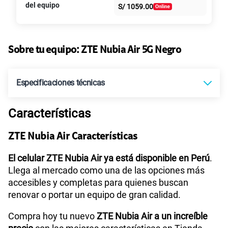
S/
39.95
S/
79.90
del equipo
S/
1059.00
intereses
Paga solo
50% dto. x 6 meses
135GB
en alta velocidad
S/
47.95
Sobre tu equipo:
ZTE
Nubia Air 5G Negro
S/
95.90
Paga solo
50% dto. x 12 meses
Especificaciones técnicas
160GB
en alta velocidad
S/
54.95
S/
109.90
Paga solo
50% dto. x 12 meses
Características
Sistema operativo
Android 15
110GB
en alta velocidad
ZTE Nubia Air Características
S/
69.90
Paga solo
Procesador
Octa-Core (A78 2.2GHz*2+A55 2.0GHz*6)
El celular ZTE Nubia Air ya está disponible en Perú
.
Llega al mercado como una de las opciones más
175GB
en alta velocidad
accesibles y completas para quienes buscan
S/
79.95
S/
159.90
renovar o portar un equipo de gran calidad.
Paga solo
Tamaño de Pantalla
6.8
50% dto. x 12 meses
Compra hoy tu nuevo
ZTE Nubia Air a un increíble
185GB
en alta velocidad