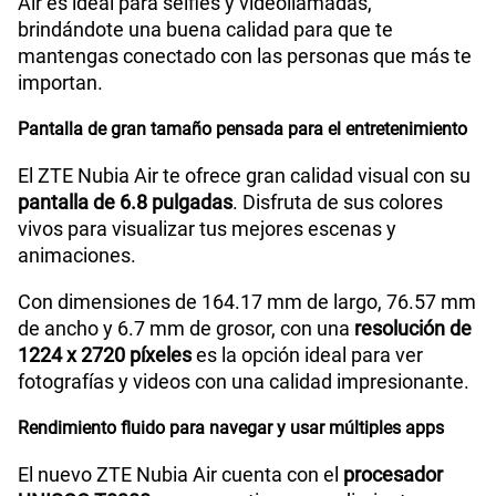
Air es ideal para selfies y videollamadas,
brindándote una buena calidad para que te
Capacidad Memoria Externa
NA
mantengas conectado con las personas que más te
importan.
Capacidad Memoria Interna
256GB / 512GB
Pantalla de gran tamaño pensada para el entretenimiento
El ZTE Nubia Air te ofrece gran calidad visual con su
"8GB RAM + 12GB RAM Memory
Capacidad Memoria
pantalla de 6.8 pulgadas
. Disfruta de sus colores
RAM
Virtual Extra"
vivos para visualizar tus mejores escenas y
animaciones.
Con dimensiones de 164.17 mm de largo, 76.57 mm
GPS
Si
de ancho y 6.7 mm de grosor, con una
resolución de
1224 x 2720 píxeles
es la opción ideal para ver
fotografías y videos con una calidad impresionante.
Reconocimiento Facial
Si
Rendimiento fluido para navegar y usar múltiples apps
El nuevo ZTE Nubia Air cuenta con el
procesador
Lector de Huella
Si