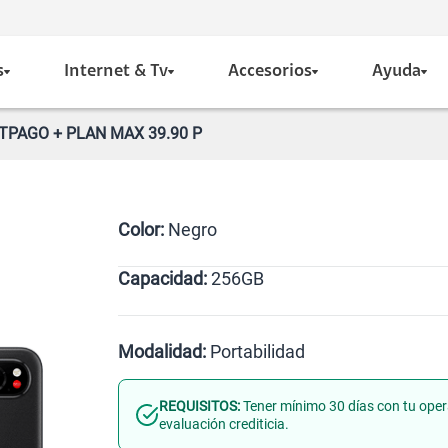
s
Internet & Tv
Accesorios
Ayuda
STPAGO + PLAN MAX 39.90 P
Color:
Negro
Capacidad:
256GB
Negro
512GB
256GB
Modalidad:
Portabilidad
REQUISITOS:
Tener mínimo 30 días con tu oper
Línea Nueva
Portabilidad
evaluación crediticia.