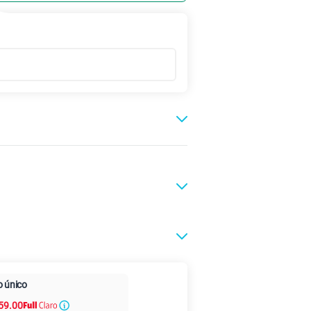
Max Ilimitado
Paga en cuotas sin
25GB
en alta velocidad
aro
 único
intereses
S/
29.90
59.00