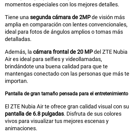
momentos especiales con los mejores detalles.
Tiene una
segunda cámara de 2MP
de visión más
Cámara de fotos Frontal
20MP
amplia en comparación con lentes convencionales,
ideal para fotos de ángulos amplios o tomas más
detalladas.
Radio FM
No
Además, la
cámara frontal de 20 MP
del ZTE Nubia
Air es ideal para selfies y videollamadas,
brindándote una buena calidad para que te
Capacidad Memoria Externa
NA
mantengas conectado con las personas que más te
importan.
Capacidad Memoria Interna
256GB / 512GB
Pantalla de gran tamaño pensada para el entretenimiento
El ZTE Nubia Air te ofrece gran calidad visual con su
"8GB RAM + 12GB RAM Memory
Capacidad Memoria
pantalla de 6.8 pulgadas
. Disfruta de sus colores
RAM
Virtual Extra"
vivos para visualizar tus mejores escenas y
animaciones.