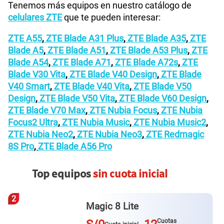
Tenemos más equipos en nuestro catálogo de
celulares ZTE
que te pueden interesar:
ZTE A55
,
ZTE Blade A31 Plus
,
ZTE Blade A35
,
ZTE
Blade A5
,
ZTE Blade A51
,
ZTE Blade A53 Plus
,
ZTE
Blade A54
,
ZTE Blade A71
,
ZTE Blade A72s
,
ZTE
Blade V30 Vita
,
ZTE Blade V40 Design
,
ZTE Blade
V40 Smart
,
ZTE Blade V40 Vita
,
ZTE Blade V50
Design
,
ZTE Blade V50 Vita
,
ZTE Blade V60 Design
,
ZTE Blade V70 Max
,
ZTE Nubia Focus
,
ZTE Nubia
Focus2 Ultra
,
ZTE Nubia Music
,
ZTE Nubia Music2
,
ZTE Nubia Neo2
,
ZTE Nubia Neo3
,
ZTE Redmagic
8S Pro
,
ZTE Blade A56 Pro
Top equipos
sin cuota inicial
3
Galaxy A57
Cuotas