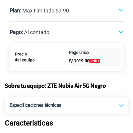
Renovación
Celular liberado
Postpago
Prepago
Plan:
Max Ilimitado 69.90
Max
Max Ilimitado
Pago:
Al contado
Paga en
125GB
en alta velocidad
Pago único
Precio
Al contado
Cuotas Claro
cuotas sin
S/
79.90
Paga solo
del equipo
S/
1019.00
intereses
155 GB
en alta velocidad
S/
95.90
Paga solo
Sobre tu equipo:
ZTE
Nubia Air 5G Negro
Ver más planes
Especificaciones técnicas
Características
Sistema operativo
Android 15