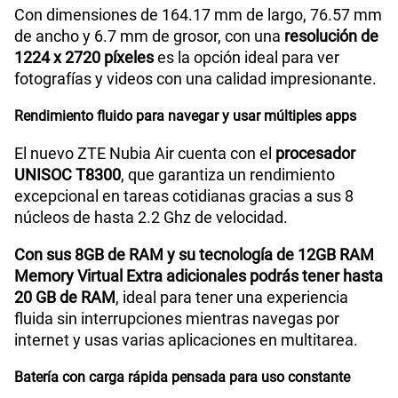
Con dimensiones de 164.17 mm de largo, 76.57 mm
GPS
Si
de ancho y 6.7 mm de grosor, con una
resolución de
1224 x 2720 píxeles
es la opción ideal para ver
fotografías y videos con una calidad impresionante.
Reconocimiento Facial
Si
Rendimiento fluido para navegar y usar múltiples apps
El nuevo ZTE Nubia Air cuenta con el
procesador
Lector de Huella
Si
UNISOC T8300
, que garantiza un rendimiento
excepcional en tareas cotidianas gracias a sus 8
núcleos de hasta 2.2 Ghz de velocidad.
Dimensión
164.17*76.57*6.7mm
Con sus 8GB de RAM y su tecnología de 12GB RAM
Memory Virtual Extra adicionales podrás tener hasta
VoLTE
Si
20 GB de RAM
, ideal para tener una experiencia
fluida sin interrupciones mientras navegas por
internet y usas varias aplicaciones en multitarea.
VoWiFi
Si
Batería con carga rápida pensada para uso constante