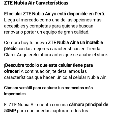
ZTE Nubia Air Características
Procesador
Octa-Core (A78 2.2GHz*2+A55 2.0GHz*6)
El celular ZTE Nubia Air ya está disponible en Perú
.
Llega al mercado como una de las opciones más
accesibles y completas para quienes buscan
renovar o portar un equipo de gran calidad.
Tamaño de Pantalla
6.8
Compra hoy tu nuevo
ZTE Nubia Air a un increíble
precio
con las mejores características en Tienda
WiFI
Si
Claro. Adquierelo ahora antes que se acabe el stock.
¡Descubre todo lo que este celular tiene para
ofrecer!
A continuación, te detallamos las
Peso
About 172g
características que hacen único al celular Nubia Air.
Cámara versátil para capturar tus momentos más
Bluetooth
BT5.4
importantes
El ZTE Nubia Air cuenta con una
cámara principal de
Cámara de fotos Principal
50M AF+ 2M FF +AI Camera
50MP
para que puedas capturar todos tus