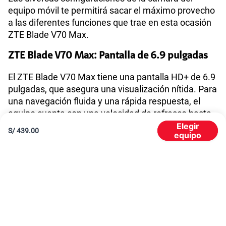
equipo móvil te permitirá sacar el máximo provecho
a las diferentes funciones que trae en esta ocasión
VoWiFi
Si
ZTE Blade V70 Max.
ZTE Blade V70 Max: Pantalla de 6.9 pulgadas
Compatibilidad con eSIM
No
El ZTE Blade V70 Max tiene una pantalla HD+ de 6.9
pulgadas, que asegura una visualización nítida. Para
una navegación fluida y una rápida respuesta, el
equipo cuenta con una velocidad de refresco hasta
de 120 Hz.
Elegir
S/
439.00
equipo
Gracias a su calidad de imagen alta con una
resolución de 720 x 1640 píxeles, el usuario gozará
de una buena experiencia al ver fotos, videos, series
y películas.
Al mismo tiempo, el ZTE Blade V70 Max cuenta con
características especiales que te brindan funciones