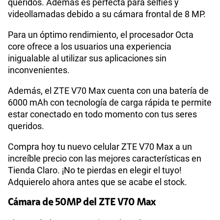
queridos. Además es perfecta para selfies y
Bluetooth
BT5.2
videollamadas debido a su cámara frontal de 8 MP.
Para un óptimo rendimiento, el procesador Octa
Cámara de fotos Principal
50M AF+ 2M FF+AI Camera
core ofrece a los usuarios una experiencia
inigualable al utilizar sus aplicaciones sin
inconvenientes.
Cámara de fotos Frontal
8M
Además, el ZTE V70 Max cuenta con una batería de
6000 mAh con tecnología de carga rápida te permite
estar conectado en todo momento con tus seres
Radio FM
No
queridos.
Compra hoy tu nuevo celular ZTE V70 Max a un
Capacidad Memoria Externa
1TB
increíble precio con las mejores características en
Tienda Claro. ¡No te pierdas en elegir el tuyo!
Adquierelo ahora antes que se acabe el stock.
Capacidad Memoria Interna
256GB
Cámara de 50MP del ZTE V70 Max