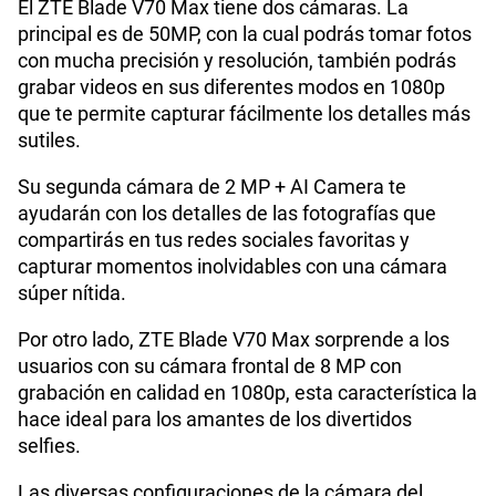
El ZTE Blade V70 Max tiene dos cámaras. La
"4GB RAM + 10GB RAM Memory
Capacidad Memoria
principal es de 50MP, con la cual podrás tomar fotos
RAM
Virtual Extra"
con mucha precisión y resolución, también podrás
grabar videos en sus diferentes modos en 1080p
que te permite capturar fácilmente los detalles más
GPS
Si
sutiles.
Su segunda cámara de 2 MP + AI Camera te
ayudarán con los detalles de las fotografías que
Reconocimiento Facial
Si
compartirás en tus redes sociales favoritas y
capturar momentos inolvidables con una cámara
súper nítida.
Lector de Huella
Si
Por otro lado, ZTE Blade V70 Max sorprende a los
usuarios con su cámara frontal de 8 MP con
Dimensión
171.8*78.4*8.3 mm
grabación en calidad en 1080p, esta característica la
hace ideal para los amantes de los divertidos
selfies.
VoLTE
Si
Las diversas configuraciones de la cámara del