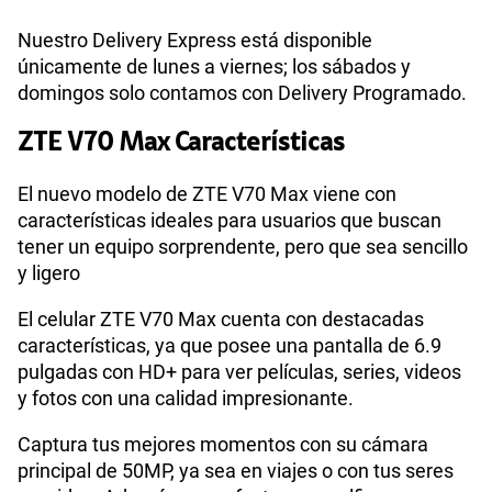
Ver más planes
Nuestro Delivery Express está disponible
únicamente de lunes a viernes; los sábados y
Sistema operativo
Android 15
domingos solo contamos con Delivery Programado.
ZTE V70 Max Características
Octa-Core( 2*Cortex-A75 @ 1.6GHz + 6*Cortex-
Procesador
A55 @1.6GHz)
El nuevo modelo de ZTE V70 Max viene con
características ideales para usuarios que buscan
tener un equipo sorprendente, pero que sea sencillo
Tamaño de Pantalla
6.9
y ligero
El celular ZTE V70 Max cuenta con destacadas
WiFI
Si
características, ya que posee una pantalla de 6.9
pulgadas con HD+ para ver películas, series, videos
y fotos con una calidad impresionante.
Peso
About 218g
Captura tus mejores momentos con su cámara
principal de 50MP, ya sea en viajes o con tus seres