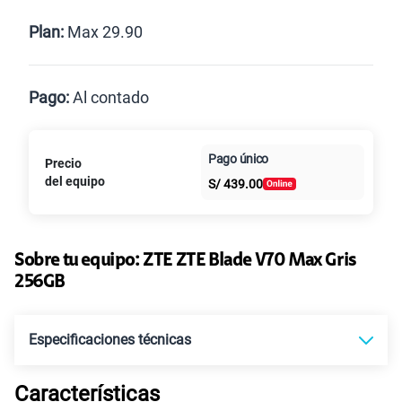
Renovación
Celular liberado
Postpago
Prepago
Plan:
Max 29.90
Max
Max Ilimitado
Pago:
Al contado
Paga en
Pago único
Precio
Al contado
Cuotas Claro
25GB
en alta velocidad
cuotas sin
S/
29.90
del equipo
S/
439.00
intereses
Paga solo
Sobre tu equipo:
ZTE
ZTE Blade V70 Max Gris
256GB
45GB
en alta velocidad
S/
49.90
Especificaciones técnicas
Paga solo
Características
Tecnología de Pantalla
6.9", HD+, 720*1640