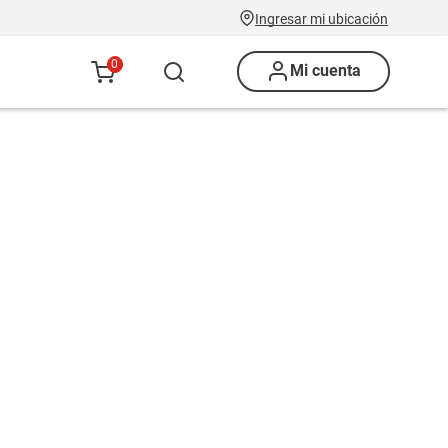
Ingresar mi ubicación
0
Mi cuenta