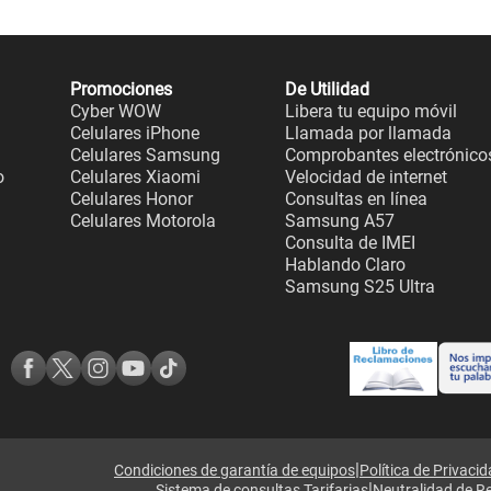
Promociones
De Utilidad
Cyber WOW
Libera tu equipo móvil
Celulares iPhone
Llamada por llamada
Celulares Samsung
Comprobantes electrónico
o
Celulares Xiaomi
Velocidad de internet
Celulares Honor
Consultas en línea
Celulares Motorola
Samsung A57
Consulta de IMEI
Hablando Claro
Samsung S25 Ultra
|
Condiciones de garantía de equipos
Política de Privaci
|
Sistema de consultas Tarifarias
Neutralidad de R