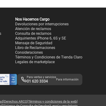
Nos Hacemos Cargo
Devoluciones por interrupciones
Atención de reclamos
s
Consulta de reclamos
Adquirientes iPhone 6, 6S y SE
Mensaje de Seguridad
Libro de Reclamaciones
Consideraciones
Términos y Condiciones de Tienda Claro
Legales de marketplace
Para ventas y servicios
Para información
01 620 3334
|
|
|
dad
Derechos ARCO
Términos y condiciones de la web
|
|
ed
Sistema de Consulta de Deudas
Legal y regulatorio