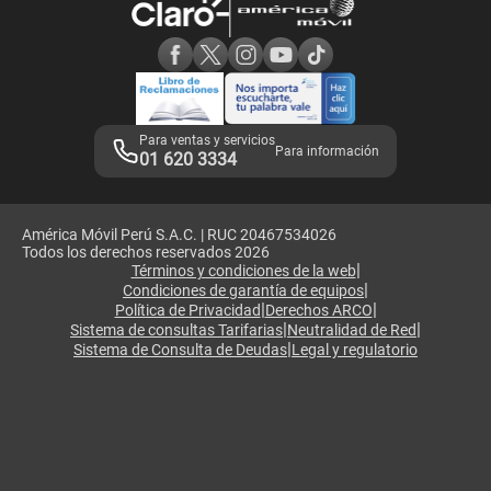
Consulta de reclamos
Consulta de IMEI
Adquirientes iPhone 6, 6S y SE
Hablando Claro
Mensaje de Seguridad
Samsung S25 Ultra
Consideraciones
Términos y Condiciones de Tienda Claro
Libro de Reclamaciones
Legales de marketplace
Para ventas y servicios
Para información
01 620 3334
América Móvil Perú S.A.C. | RUC 20467534026
Todos los derechos reservados 2026
|
Términos y condiciones de la web
|
Condiciones de garantía de equipos
|
|
Política de Privacidad
Derechos ARCO
|
|
Sistema de consultas Tarifarias
Neutralidad de Red
|
Sistema de Consulta de Deudas
Legal y regulatorio