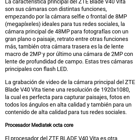
Capacidad Memoria Interna
128 GB
La característica principal del ZTE Blade V40 Vita
son sus cámaras con distintas funciones,
empezando por la cámara selfie o frontal de 8MP
(megapíxeles) ideales para tus redes sociales, la
GPS
Si
cámara principal de 48MP para fotografías con un
gran plano o paisaje, retrato entre otras funciones
más, también otra cámara trasera es la de lente
Reconocimiento Facial
No
macro de 2MP y por último una cámara de 2MP con
lente de profundidad de campo. Estas tres cámaras
principales con flash LED.
Lector de Huella
No
La grabación de video de la cámara principal del ZTE
Blade V40 Vita tiene una resolución de 1920x1080,
la cual es perfecta para capturar paisajes, fotos en
VoLTE
Si
todos los ángulos en alta calidad y también para un
contenido de alta calidad para tus redes sociales.
VoWiFi
Si
Procesador Mediatek octa core
El procesador del ZTE BLADE V40 Vita es otra