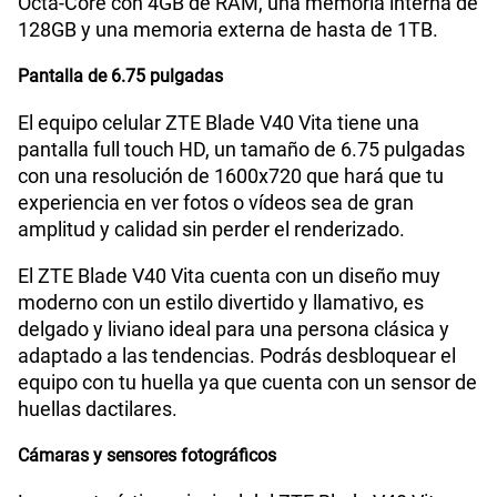
Octa-Core con 4GB de RAM, una memoria interna de
128GB y una memoria externa de hasta de 1TB.
Cámara de fotos Frontal
8MP
Pantalla de 6.75 pulgadas
El equipo celular ZTE Blade V40 Vita tiene una
pantalla full touch HD, un tamaño de 6.75 pulgadas
Radio FM
Si
con una resolución de 1600x720 que hará que tu
experiencia en ver fotos o vídeos sea de gran
amplitud y calidad sin perder el renderizado.
Grabadora de Voz
Si
El ZTE Blade V40 Vita cuenta con un diseño muy
moderno con un estilo divertido y llamativo, es
delgado y liviano ideal para una persona clásica y
Tipo de Batería
Li-LON 6000mAh
adaptado a las tendencias. Podrás desbloquear el
equipo con tu huella ya que cuenta con un sensor de
huellas dactilares.
Capacidad Memoria Externa
1TB
Cámaras y sensores fotográficos