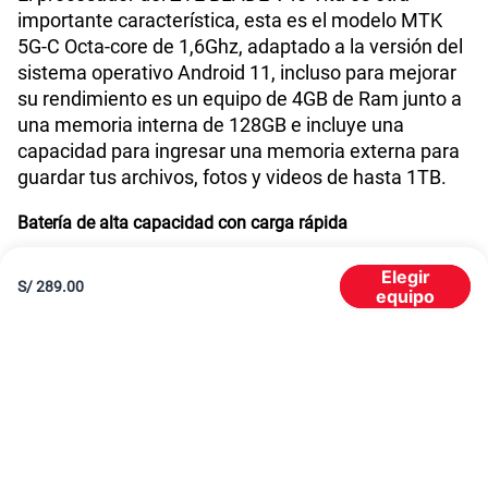
importante característica, esta es el modelo MTK
5G-C Octa-core de 1,6Ghz, adaptado a la versión del
sistema operativo Android 11, incluso para mejorar
su rendimiento es un equipo de 4GB de Ram junto a
una memoria interna de 128GB e incluye una
capacidad para ingresar una memoria externa para
guardar tus archivos, fotos y videos de hasta 1TB.
Batería de alta capacidad con carga rápida
La batería del ZTE Blade V40 Vita, tiene una
Elegir
S/
289.00
capacidad de 6000 mAh para alcanzar horas y horas
equipo
de duración de batería, gracias a esto no tendrás
problema en usar múltiples aplicaciones o disfrutar
de tus videojuegos favoritos, ya que también cuenta
con la funcionalidad de carga rápida para que no
dependas del nivel de batería si no depender más de
la diversión y navegación en tu equipo celular.