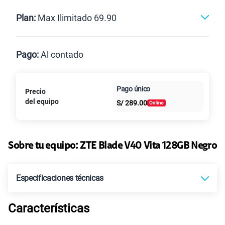
Renovación
Celular liberado
Postpago
Prepago
Plan:
Max Ilimitado 69.90
Max
Max Ilimitado
Pago:
Al contado
Paga en
125GB
en alta velocidad
Pago único
Precio
Al contado
Cuotas Claro
cuotas sin
S/
79.90
Paga solo
del equipo
S/
289.00
intereses
155 GB
en alta velocidad
S/
95.90
Paga solo
Sobre tu equipo:
ZTE
Blade V40 Vita 128GB Negro
Ver más planes
Especificaciones técnicas
Características
Sistema operativo
Android R