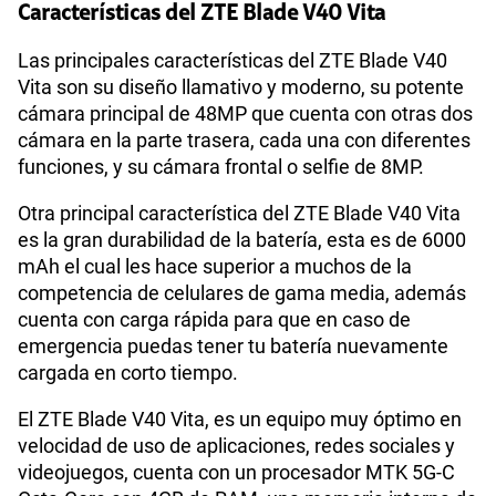
Características del ZTE Blade V40 Vita
Procesador
UMS9230
Las principales características del ZTE Blade V40
Vita son su diseño llamativo y moderno, su potente
cámara principal de 48MP que cuenta con otras dos
cámara en la parte trasera, cada una con diferentes
Tamaño de Pantalla
6.7"
funciones, y su cámara frontal o selfie de 8MP.
Otra principal característica del ZTE Blade V40 Vita
WiFI
Si
es la gran durabilidad de la batería, esta es de 6000
mAh el cual les hace superior a muchos de la
competencia de celulares de gama media, además
Peso
214g
cuenta con carga rápida para que en caso de
emergencia puedas tener tu batería nuevamente
cargada en corto tiempo.
Bluetooth
Si
El ZTE Blade V40 Vita, es un equipo muy óptimo en
velocidad de uso de aplicaciones, redes sociales y
videojuegos, cuenta con un procesador MTK 5G-C
Cámara de fotos Principal
48MP