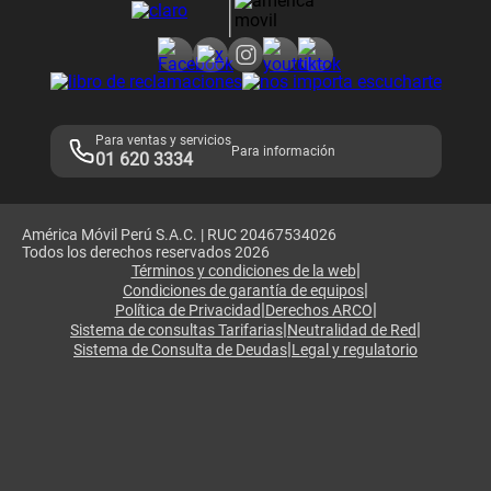
Consulta de reclamos
Consulta de IMEI
Adquirientes iPhone 6, 6S y SE
Hablando Claro
Mensaje de Seguridad
Samsung S25 Ultra
Consideraciones
Términos y Condiciones de Tienda Claro
Libro de Reclamaciones
Legales de marketplace
Para ventas y servicios
Para información
01 620 3334
América Móvil Perú S.A.C. | RUC 20467534026
Todos los derechos reservados 2026
|
Términos y condiciones de la web
|
Condiciones de garantía de equipos
|
|
Política de Privacidad
Derechos ARCO
|
|
Sistema de consultas Tarifarias
Neutralidad de Red
|
Sistema de Consulta de Deudas
Legal y regulatorio