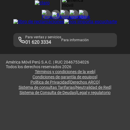
Consulta de reclamos
Consulta de IMEI
Adquirientes iPhone 6, 6S y SE
Hablando Claro
Mensaje de Seguridad
Samsung S25 Ultra
Consideraciones
Términos y Condiciones de Tienda Claro
Libro de Reclamaciones
Legales de marketplace
Para ventas y servicios
Para información
01 620 3334
América Móvil Perú S.A.C. | RUC 20467534026
Todos los derechos reservados 2026
|
Términos y condiciones de la web
|
Condiciones de garantía de equipos
|
|
Política de Privacidad
Derechos ARCO
|
|
Sistema de consultas Tarifarias
Neutralidad de Red
|
Sistema de Consulta de Deudas
Legal y regulatorio