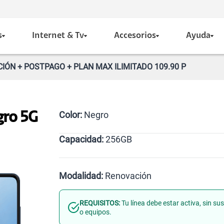
s
Internet & Tv
Accesorios
Ayuda
IÓN + POSTPAGO + PLAN MAX ILIMITADO 109.90 P
Color:
Negro
gro 5G
Capacidad:
256GB
Negro
256GB
Modalidad:
Renovación
REQUISITOS:
Tu línea debe estar activa, sin s
Línea Nueva
Portabilidad
o equipos.