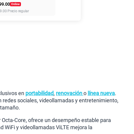
99.00
155 GB
en alta velocidad
9.00
Precio regular
S/
95.90
110GB
en alta velocidad
S/
69.90
160GB
en alta velocidad
S/
109.90
175GB
en alta velocidad
S/
159.90
clusivos en
portabilidad
,
renovación
o
línea nueva
.
 redes sociales, videollamadas y entretenimiento,
 tamaño.
185GB
en alta velocidad
S/
189.90
r Octa-Core, ofrece un desempeño estable para
nd WiFi y videollamadas ViLTE mejora la
200GB
en alta velocidad