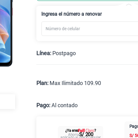
Celular liberado
Ingresa el número a renovar
Línea:
Postpago
Postpago
Prepago
Plan:
Max Ilimitado 109.90
Max
Pago:
Al contado
Al contado
Cuotas Cl
Pago
¿Ya eres
?
Paga solo
S/ 200
Ahorra
S/
5
aplicado al precio regular