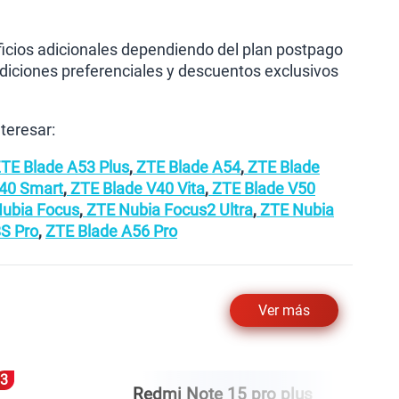
icios adicionales dependiendo del plan postpago
ndiciones preferenciales y descuentos exclusivos
teresar:
TE Blade A53 Plus
,
ZTE Blade A54
,
ZTE Blade
40 Smart
,
ZTE Blade V40 Vita
,
ZTE Blade V50
ubia Focus
,
ZTE Nubia Focus2 Ultra
,
ZTE Nubia
S Pro
,
ZTE Blade A56 Pro
Ver más
6
1
Iphone 17 pro