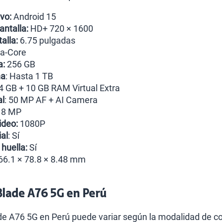
vo:
Android 15
antalla:
HD+ 720 × 1600
alla:
6.75 pulgadas
ta-Core
a:
256 GB
na
: Hasta 1 TB
4 GB + 10 GB RAM Virtual Extra
al
: 50 MP AF + AI Camera
:
8 MP
ideo:
1080P
al
: Sí
 huella:
Sí
166.1 × 78.8 × 8.48 mm
Blade A76 5G en Perú
ade A76 5G en Perú puede variar según la modalidad de com