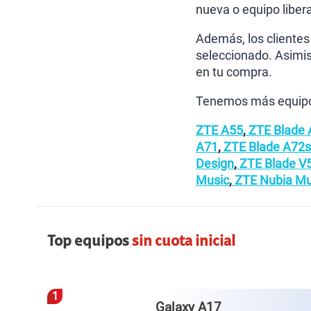
nueva o equipo liber
Además, los clientes
seleccionado. Asimis
en tu compra.
Tenemos más equipo
ZTE A55
,
ZTE Blade 
A71
,
ZTE Blade A72s
Design
,
ZTE Blade V5
Music
,
ZTE Nubia Mu
Top equipos
sin cuota inicial
4
us
Redmi Note 15