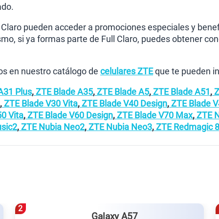
ado.
 Claro pueden acceder a promociones especiales y benef
mo, si ya formas parte de Full Claro, puedes obtener co
s en nuestro catálogo de
celulares ZTE
que te pueden in
A31 Plus
,
ZTE Blade A35
,
ZTE Blade A5
,
ZTE Blade A51
,
Z
,
ZTE Blade V30 Vita
,
ZTE Blade V40 Design
,
ZTE Blade V
0 Vita
,
ZTE Blade V60 Design
,
ZTE Blade V70 Max
,
ZTE N
sic2
,
ZTE Nubia Neo2
,
ZTE Nubia Neo3
,
ZTE Redmagic 8
5
Redmi Note 15 pro