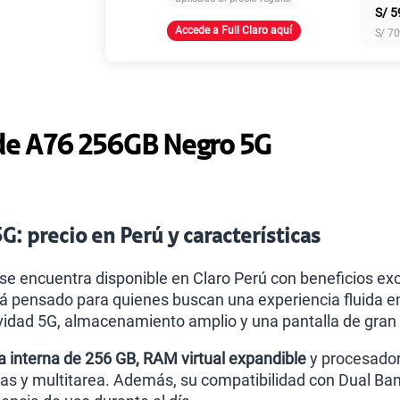
S/
5
Accede a Full Claro aquí
S/
70
Paga solo
Paga solo
de A76 256GB Negro 5G
Paga solo
G: precio en Perú y características
Paga solo
se encuentra disponible en Claro Perú con beneficios ex
 pensado para quienes buscan una experiencia fluida en
idad 5G, almacenamiento amplio y una pantalla de gran
Paga solo
 interna de 256 GB, RAM virtual expandible
y procesado
nas y multitarea. Además, su compatibilidad con Dual Ba