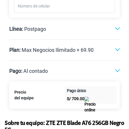
Línea:
Postpago
Postpago
Plan:
Max Negocios Ilimitado + 69.90
Max
Max Ilimitado
Pago:
Al contado
Paga en
125GB
en alta velocidad
Pago único
Precio
Al contado
Cuotas Claro
cuotas sin
S/
39.95
S/
79.90
del equipo
S/
709.00
intereses
Paga solo
50% dto. x 6 meses
135GB
en alta velocidad
S/
47.95
Sobre tu equipo:
ZTE
ZTE Blade A76 256GB Negro
S/
95.90
Paga solo
50% dto. x 12 meses