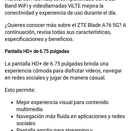
Paga solo
50% dto. x 12 meses
Band WiFi y videollamadas ViLTE mejora la
conectividad y experiencia de uso durante el día.
Ver menos planes
¿Quieres conocer más sobre el ZTE Blade A76 5G? A
continuación, revisa todas sus características,
especificaciones y beneficios.
Pantalla HD+ de 6.75 pulgadas
La pantalla HD+ de 6.75 pulgadas brinda una
experiencia cómoda para disfrutar videos, navegar
en redes sociales y jugar de manera casual.
Esto permite:
Mejor experiencia visual para contenido
multimedia
Navegación más fluida en aplicaciones y redes
sociales
Pantalla amplia para streaming y