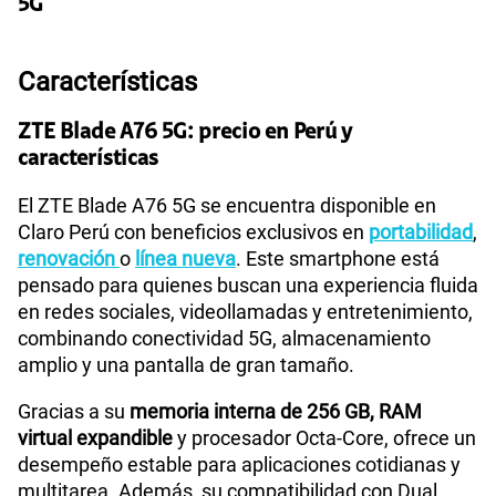
5G
160GB
en alta velocidad
S/
54.95
Características
S/
109.90
Paga solo
50% dto. x 12 meses
ZTE Blade A76 5G: precio en Perú y
características
110GB
en alta velocidad
S/
69.90
Paga solo
El ZTE Blade A76 5G se encuentra disponible en
Claro Perú con beneficios exclusivos en
portabilidad
,
175GB
en alta velocidad
renovación
o
línea nueva
. Este smartphone está
S/
79.95
S/
159.90
pensado para quienes buscan una experiencia fluida
Paga solo
50% dto. x 12 meses
en redes sociales, videollamadas y entretenimiento,
combinando conectividad 5G, almacenamiento
185GB
en alta velocidad
amplio y una pantalla de gran tamaño.
S/
94.95
S/
189.90
Paga solo
50% dto. x 12 meses
Gracias a su
memoria interna de 256 GB, RAM
virtual expandible
y procesador Octa-Core, ofrece un
200GB
en alta velocidad
desempeño estable para aplicaciones cotidianas y
S/
144.95
S/
289.90
multitarea. Además, su compatibilidad con Dual