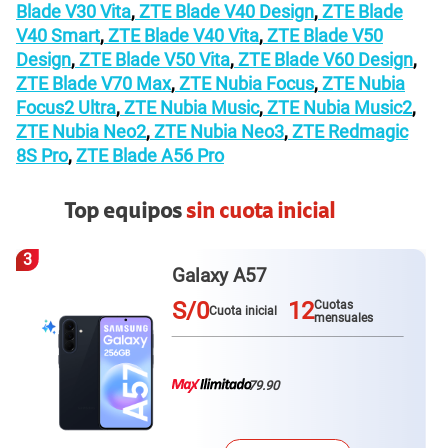
Blade V30 Vita
,
ZTE Blade V40 Design
,
ZTE Blade
V40 Smart
,
ZTE Blade V40 Vita
,
ZTE Blade V50
Design
,
ZTE Blade V50 Vita
,
ZTE Blade V60 Design
,
ZTE Blade V70 Max
,
ZTE Nubia Focus
,
ZTE Nubia
Focus2 Ultra
,
ZTE Nubia Music
,
ZTE Nubia Music2
,
ZTE Nubia Neo2
,
ZTE Nubia Neo3
,
ZTE Redmagic
8S Pro
,
ZTE Blade A56 Pro
Top equipos
sin cuota inicial
3
Galaxy A57
S/0
12
Cuotas
Cuota inicial
mensuales
79.90