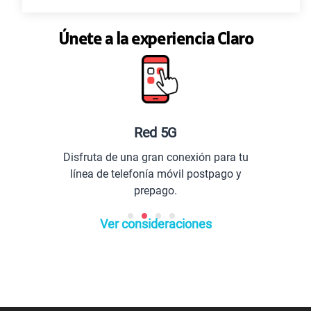
Únete a la experiencia Claro
ed 5G
Planes especial
ran conexión para tu
Comunícate con tod
ía móvil postpago y
extranje
epago.
Ver consideraciones