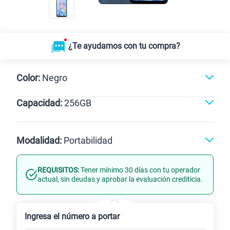
¿Te ayudamos con tu compra?
Color:
Negro
Capacidad:
256GB
Negro
256GB
Modalidad:
Portabilidad
REQUISITOS:
Tener mínimo 30 días con tu operador
Línea Nueva
Portabilidad
actual, sin deudas y aprobar la evaluación crediticia.
Renovación
Ingresa el número a portar