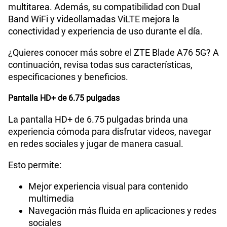
S/
144.95
S/
289.90
multitarea. Además, su compatibilidad con Dual
Paga solo
50% dto. x 12 meses
Band WiFi y videollamadas ViLTE mejora la
conectividad y experiencia de uso durante el día.
Ver menos planes
¿Quieres conocer más sobre el ZTE Blade A76 5G? A
continuación, revisa todas sus características,
especificaciones y beneficios.
Pantalla HD+ de 6.75 pulgadas
La pantalla HD+ de 6.75 pulgadas brinda una
experiencia cómoda para disfrutar videos, navegar
en redes sociales y jugar de manera casual.
Esto permite:
Mejor experiencia visual para contenido
multimedia
Navegación más fluida en aplicaciones y redes
sociales