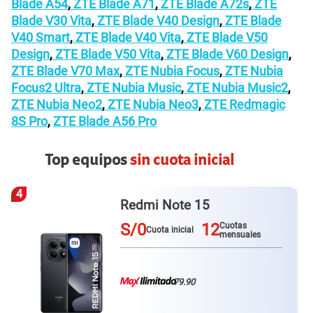
Blade A54
,
ZTE Blade A71
,
ZTE Blade A72s
,
ZTE
Blade V30 Vita
,
ZTE Blade V40 Design
,
ZTE Blade
V40 Smart
,
ZTE Blade V40 Vita
,
ZTE Blade V50
Design
,
ZTE Blade V50 Vita
,
ZTE Blade V60 Design
,
ZTE Blade V70 Max
,
ZTE Nubia Focus
,
ZTE Nubia
Focus2 Ultra
,
ZTE Nubia Music
,
ZTE Nubia Music2
,
ZTE Nubia Neo2
,
ZTE Nubia Neo3
,
ZTE Redmagic
8S Pro
,
ZTE Blade A56 Pro
Top equipos
sin cuota inicial
4
Redmi Note 15
S/0
12
Cuotas
Cuota inicial
mensuales
79.90