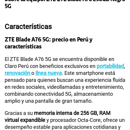
Paga solo
50% dto. x 12 meses
5G
160GB
en alta velocidad
S/
54.95
Características
S/
109.90
Paga solo
50% dto. x 12 meses
ZTE Blade A76 5G: precio en Perú y
características
110GB
en alta velocidad
S/
69.90
Paga solo
El ZTE Blade A76 5G se encuentra disponible en
Claro Perú con beneficios exclusivos en
portabilidad
,
175GB
en alta velocidad
renovación
o
línea nueva
. Este smartphone está
S/
79.95
S/
159.90
pensado para quienes buscan una experiencia fluida
Paga solo
50% dto. x 12 meses
en redes sociales, videollamadas y entretenimiento,
combinando conectividad 5G, almacenamiento
185GB
en alta velocidad
amplio y una pantalla de gran tamaño.
S/
94.95
S/
189.90
Paga solo
50% dto. x 12 meses
Gracias a su
memoria interna de 256 GB, RAM
virtual expandible
y procesador Octa-Core, ofrece un
200GB
en alta velocidad
desempeño estable para aplicaciones cotidianas y