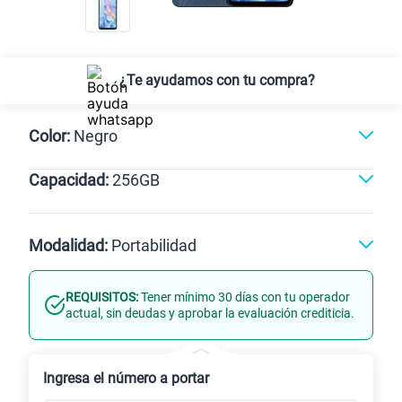
¿Te ayudamos con tu compra?
Color:
Negro
Capacidad:
256GB
Negro
256GB
Modalidad:
Portabilidad
REQUISITOS:
Tener mínimo 30 días con tu operador
Línea Nueva
Portabilidad
actual, sin deudas y aprobar la evaluación crediticia.
Renovación
Ingresa el número a portar