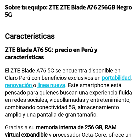
155 GB
en alta velocidad
S/
95.90
Sobre tu equipo:
ZTE
ZTE Blade A76 256GB Negro
5G
Paga solo
Características
110GB
en alta velocidad
S/
69.90
ZTE Blade A76 5G: precio en Perú y
características
Paga solo
El ZTE Blade A76 5G se encuentra disponible en
Claro Perú con beneficios exclusivos en
portabilidad
,
160GB
en alta velocidad
renovación
o
línea nueva
. Este smartphone está
S/
109.90
pensado para quienes buscan una experiencia fluida
en redes sociales, videollamadas y entretenimiento,
combinando conectividad 5G, almacenamiento
Paga solo
amplio y una pantalla de gran tamaño.
175GB
en alta velocidad
Gracias a su
memoria interna de 256 GB, RAM
S/
159.90
virtual expandible
y procesador Octa-Core, ofrece un