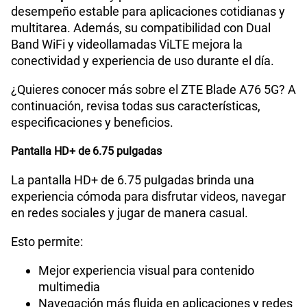
desempeño estable para aplicaciones cotidianas y
multitarea. Además, su compatibilidad con Dual
Paga solo
Band WiFi y videollamadas ViLTE mejora la
conectividad y experiencia de uso durante el día.
185GB
en alta velocidad
S/
189.90
¿Quieres conocer más sobre el ZTE Blade A76 5G? A
continuación, revisa todas sus características,
especificaciones y beneficios.
Paga solo
Pantalla HD+ de 6.75 pulgadas
200GB
en alta velocidad
S/
289.90
La pantalla HD+ de 6.75 pulgadas brinda una
experiencia cómoda para disfrutar videos, navegar
en redes sociales y jugar de manera casual.
Paga solo
Esto permite:
Ver menos planes
Mejor experiencia visual para contenido
multimedia
Navegación más fluida en aplicaciones y redes