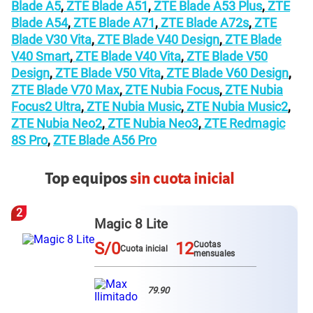
Blade A5
,
ZTE Blade A51
,
ZTE Blade A53 Plus
,
ZTE
Blade A54
,
ZTE Blade A71
,
ZTE Blade A72s
,
ZTE
Blade V30 Vita
,
ZTE Blade V40 Design
,
ZTE Blade
V40 Smart
,
ZTE Blade V40 Vita
,
ZTE Blade V50
Design
,
ZTE Blade V50 Vita
,
ZTE Blade V60 Design
,
ZTE Blade V70 Max
,
ZTE Nubia Focus
,
ZTE Nubia
Focus2 Ultra
,
ZTE Nubia Music
,
ZTE Nubia Music2
,
ZTE Nubia Neo2
,
ZTE Nubia Neo3
,
ZTE Redmagic
8S Pro
,
ZTE Blade A56 Pro
Top equipos
sin cuota inicial
2
Magic 8 Lite
S/0
12
Cuotas
Cuota inicial
mensuales
79.90