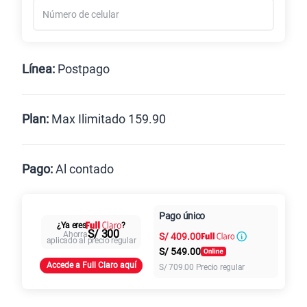
Línea:
Postpago
Postpago
Prepago
Plan:
Max Ilimitado 159.90
Max
Max Ilimitado
Pago:
Al contado
Paga en
125GB
en alta velocidad
Pago único
Al contado
Cuotas Claro
cuotas sin
¿Ya eres
?
S/
79.90
S/ 300
Ahorra
S/
409.00
intereses
aplicado al precio regular
S/
549.00
Accede a Full Claro aquí
S/
709.00
Precio regular
Paga solo