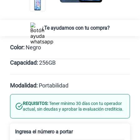
¿Te ayudamos con tu compra?
Color:
Negro
Capacidad:
256GB
Negro
256GB
Modalidad:
Portabilidad
REQUISITOS:
Tener mínimo 30 días con tu operador
Línea Nueva
Portabilidad
actual, sin deudas y aprobar la evaluación crediticia.
Renovación
Celular liberado
Ingresa el número a portar