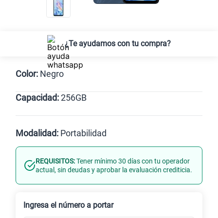
¿Te ayudamos con tu compra?
Color:
Negro
Capacidad:
256GB
Negro
256GB
Modalidad:
Portabilidad
REQUISITOS:
Tener mínimo 30 días con tu operador
Línea Nueva
Portabilidad
actual, sin deudas y aprobar la evaluación crediticia.
Renovación
Celular liberado
Ingresa el número a portar