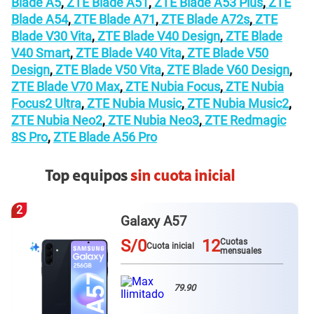
ZTE A55
,
ZTE Blade A31 Plus
,
ZTE Blade A35
,
ZTE
Blade A5
,
ZTE Blade A51
,
ZTE Blade A53 Plus
,
ZTE
Blade A54
,
ZTE Blade A71
,
ZTE Blade A72s
,
ZTE
Blade V30 Vita
,
ZTE Blade V40 Design
,
ZTE Blade
V40 Smart
,
ZTE Blade V40 Vita
,
ZTE Blade V50
Design
,
ZTE Blade V50 Vita
,
ZTE Blade V60 Design
,
ZTE Blade V70 Max
,
ZTE Nubia Focus
,
ZTE Nubia
Focus2 Ultra
,
ZTE Nubia Music
,
ZTE Nubia Music2
,
ZTE Nubia Neo2
,
ZTE Nubia Neo3
,
ZTE Redmagic
8S Pro
,
ZTE Blade A56 Pro
Top equipos
sin cuota inicial
3
Galaxy A57
S/0
12
Cuotas
Cuota inicial
mensuales
79.90