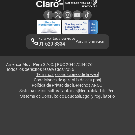
Consulta de reclamos
Consulta de IMEI
Adquirientes iPhone 6, 6S y SE
Hablando Claro
Mensaje de Seguridad
Samsung S25 Ultra
Consideraciones
Términos y Condiciones de Tienda Claro
Libro de Reclamaciones
Legales de marketplace
Para ventas y servicios
Para información
01 620 3334
América Móvil Perú S.A.C. | RUC 20467534026
Todos los derechos reservados 2026
|
Términos y condiciones de la web
|
Condiciones de garantía de equipos
|
|
Política de Privacidad
Derechos ARCO
|
|
Sistema de consultas Tarifarias
Neutralidad de Red
|
Sistema de Consulta de Deudas
Legal y regulatorio