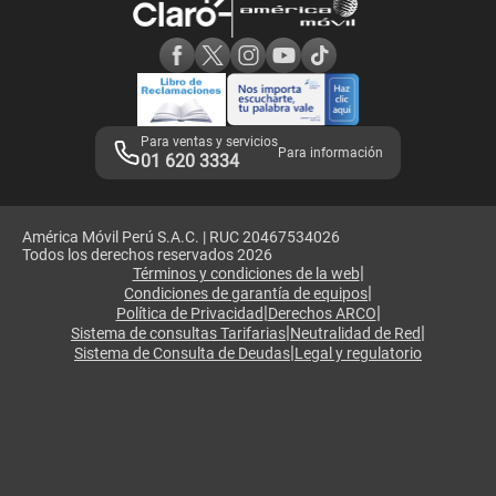
Consulta de reclamos
Consulta de IMEI
Adquirientes iPhone 6, 6S y SE
Hablando Claro
Mensaje de Seguridad
Samsung S25 Ultra
Consideraciones
Términos y Condiciones de Tienda Claro
Libro de Reclamaciones
Legales de marketplace
Para ventas y servicios
Para información
01 620 3334
América Móvil Perú S.A.C. | RUC 20467534026
Todos los derechos reservados 2026
|
Términos y condiciones de la web
|
Condiciones de garantía de equipos
|
|
Política de Privacidad
Derechos ARCO
|
|
Sistema de consultas Tarifarias
Neutralidad de Red
|
Sistema de Consulta de Deudas
Legal y regulatorio