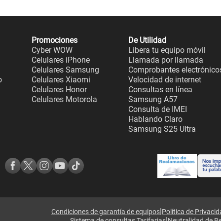
Promociones
De Utilidad
Cyber WOW
Libera tu equipo móvil
Celulares iPhone
Llamada por llamada
Celulares Samsung
Comprobantes electrónico
o
Celulares Xiaomi
Velocidad de internet
Celulares Honor
Consultas en línea
Celulares Motorola
Samsung A57
Consulta de IMEI
Hablando Claro
Samsung S25 Ultra
|
Condiciones de garantía de equipos
Política de Privaci
|
Sistema de consultas Tarifarias
Neutralidad de R