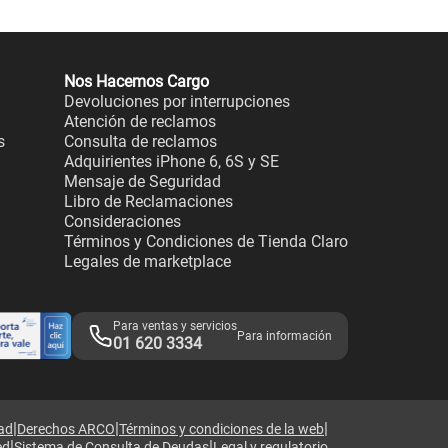
Nos Hacemos Cargo
Devoluciones por interrupciones
Atención de reclamos
s
Consulta de reclamos
Adquirientes iPhone 6, 6S y SE
Mensaje de Seguridad
Libro de Reclamaciones
Consideraciones
Términos y Condiciones de Tienda Claro
Legales de marketplace
Para ventas y servicios
Para información
01 620 3334
|
|
|
dad
Derechos ARCO
Términos y condiciones de la web
|
|
ed
Sistema de Consulta de Deudas
Legal y regulatorio