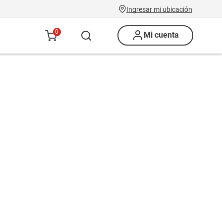
Ingresar mi ubicación
0
Mi cuenta