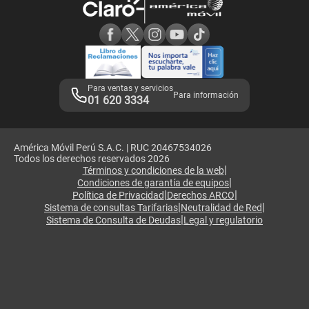
Consulta de reclamos
Consulta de IMEI
Adquirientes iPhone 6, 6S y SE
Hablando Claro
Mensaje de Seguridad
Samsung S25 Ultra
Consideraciones
Términos y Condiciones de Tienda Claro
Libro de Reclamaciones
Legales de marketplace
Para ventas y servicios
Para información
01 620 3334
América Móvil Perú S.A.C. | RUC 20467534026
Todos los derechos reservados 2026
|
Términos y condiciones de la web
|
Condiciones de garantía de equipos
|
|
Política de Privacidad
Derechos ARCO
|
|
Sistema de consultas Tarifarias
Neutralidad de Red
|
Sistema de Consulta de Deudas
Legal y regulatorio