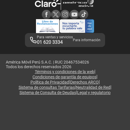
Consulta de reclamos
Consulta de IMEI
Adquirientes iPhone 6, 6S y SE
Hablando Claro
Mensaje de Seguridad
Samsung S25 Ultra
Consideraciones
Términos y Condiciones de Tienda Claro
Libro de Reclamaciones
Legales de marketplace
Para ventas y servicios
Para información
01 620 3334
América Móvil Perú S.A.C. | RUC 20467534026
Todos los derechos reservados 2026
|
Términos y condiciones de la web
|
Condiciones de garantía de equipos
|
|
Política de Privacidad
Derechos ARCO
|
|
Sistema de consultas Tarifarias
Neutralidad de Red
|
Sistema de Consulta de Deudas
Legal y regulatorio