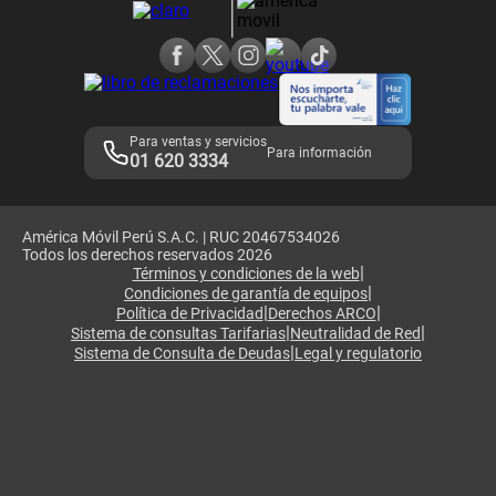
Consulta de reclamos
Consulta de IMEI
Adquirientes iPhone 6, 6S y SE
Hablando Claro
Mensaje de Seguridad
Samsung S25 Ultra
Consideraciones
Términos y Condiciones de Tienda Claro
Libro de Reclamaciones
Legales de marketplace
Para ventas y servicios
Para información
01 620 3334
América Móvil Perú S.A.C. | RUC 20467534026
Todos los derechos reservados 2026
|
Términos y condiciones de la web
|
Condiciones de garantía de equipos
|
|
Política de Privacidad
Derechos ARCO
|
|
Sistema de consultas Tarifarias
Neutralidad de Red
|
Sistema de Consulta de Deudas
Legal y regulatorio