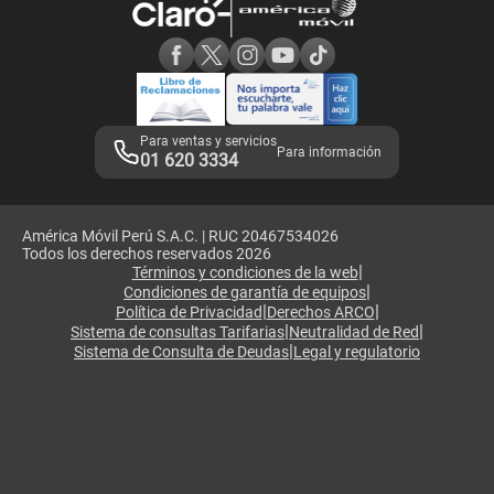
Consulta de reclamos
Consulta de IMEI
Adquirientes iPhone 6, 6S y SE
Hablando Claro
Mensaje de Seguridad
Samsung S25 Ultra
Consideraciones
Términos y Condiciones de Tienda Claro
Libro de Reclamaciones
Legales de marketplace
Para ventas y servicios
Para información
01 620 3334
América Móvil Perú S.A.C. | RUC 20467534026
Todos los derechos reservados 2026
|
Términos y condiciones de la web
|
Condiciones de garantía de equipos
|
|
Política de Privacidad
Derechos ARCO
|
|
Sistema de consultas Tarifarias
Neutralidad de Red
|
Sistema de Consulta de Deudas
Legal y regulatorio