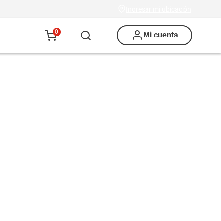
Ingresar mi ubicación
0
Mi cuenta