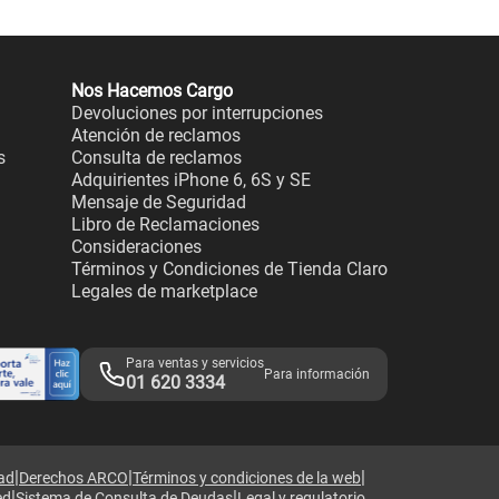
Nos Hacemos Cargo
Devoluciones por interrupciones
Atención de reclamos
s
Consulta de reclamos
Adquirientes iPhone 6, 6S y SE
Mensaje de Seguridad
Libro de Reclamaciones
Consideraciones
Términos y Condiciones de Tienda Claro
Legales de marketplace
Para ventas y servicios
Para información
01 620 3334
|
|
|
dad
Derechos ARCO
Términos y condiciones de la web
|
|
ed
Sistema de Consulta de Deudas
Legal y regulatorio