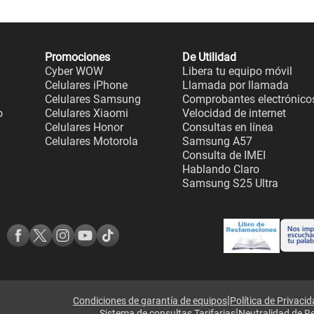
Promociones
De Utilidad
Cyber WOW
Libera tu equipo móvil
Celulares iPhone
Llamada por llamada
Celulares Samsung
Comprobantes electrónico
o
Celulares Xiaomi
Velocidad de internet
Celulares Honor
Consultas en línea
Celulares Motorola
Samsung A57
Consulta de IMEI
Hablando Claro
Samsung S25 Ultra
|
Condiciones de garantía de equipos
Política de Privaci
|
Sistema de consultas Tarifarias
Neutralidad de R