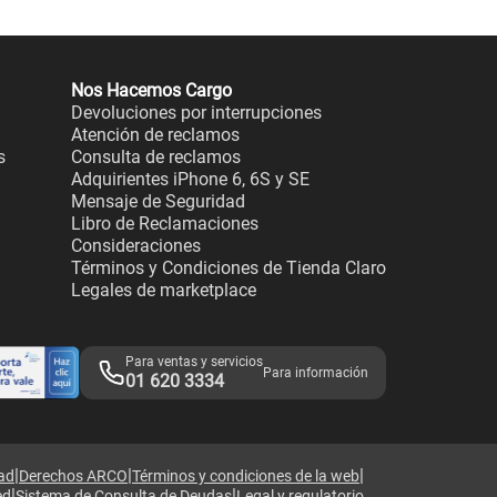
Nos Hacemos Cargo
Devoluciones por interrupciones
Atención de reclamos
s
Consulta de reclamos
Adquirientes iPhone 6, 6S y SE
Mensaje de Seguridad
Libro de Reclamaciones
Consideraciones
Términos y Condiciones de Tienda Claro
Legales de marketplace
Para ventas y servicios
Para información
01 620 3334
|
|
|
dad
Derechos ARCO
Términos y condiciones de la web
|
|
ed
Sistema de Consulta de Deudas
Legal y regulatorio