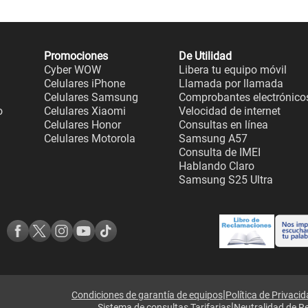
Promociones
De Utilidad
Cyber WOW
Libera tu equipo móvil
Celulares iPhone
Llamada por llamada
Celulares Samsung
Comprobantes electrónico
o
Celulares Xiaomi
Velocidad de internet
Celulares Honor
Consultas en línea
Celulares Motorola
Samsung A57
Consulta de IMEI
Hablando Claro
Samsung S25 Ultra
|
Condiciones de garantía de equipos
Política de Privaci
|
Sistema de consultas Tarifarias
Neutralidad de R