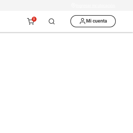
Ingresar mi ubicación
0
Mi cuenta