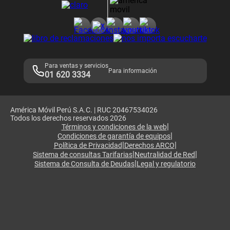
Consulta de reclamos
Consulta de IMEI
Adquirientes iPhone 6, 6S y SE
Hablando Claro
Mensaje de Seguridad
Samsung S25 Ultra
Consideraciones
Términos y Condiciones de Tienda Claro
Libro de Reclamaciones
Legales de marketplace
Para ventas y servicios
Para información
01 620 3334
América Móvil Perú S.A.C. | RUC 20467534026
Todos los derechos reservados 2026
|
Términos y condiciones de la web
|
Condiciones de garantía de equipos
|
|
Política de Privacidad
Derechos ARCO
|
|
Sistema de consultas Tarifarias
Neutralidad de Red
|
Sistema de Consulta de Deudas
Legal y regulatorio