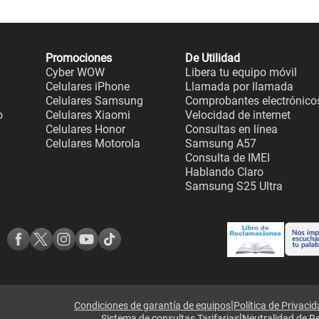
Promociones
De Utilidad
Cyber WOW
Libera tu equipo móvil
Celulares iPhone
Llamada por llamada
Celulares Samsung
Comprobantes electrónico
o
Celulares Xiaomi
Velocidad de internet
Celulares Honor
Consultas en línea
Celulares Motorola
Samsung A57
Consulta de IMEI
Hablando Claro
Samsung S25 Ultra
|
Condiciones de garantía de equipos
Política de Privaci
|
Sistema de consultas Tarifarias
Neutralidad de R