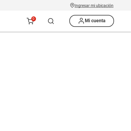
Ingresar mi ubicación
0
Mi cuenta