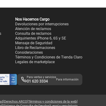
Nos Hacemos Cargo
Devoluciones por interrupciones
Atención de reclamos
s
Consulta de reclamos
Adquirientes iPhone 6, 6S y SE
Mensaje de Seguridad
Libro de Reclamaciones
Consideraciones
Términos y Condiciones de Tienda Claro
Legales de marketplace
Para ventas y servicios
Para información
01 620 3334
|
|
|
dad
Derechos ARCO
Términos y condiciones de la web
|
|
ed
Sistema de Consulta de Deudas
Legal y regulatorio