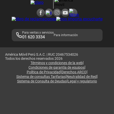
Consulta de reclamos
Consulta de IMEI
Adquirientes iPhone 6, 6S y SE
Hablando Claro
Mensaje de Seguridad
Samsung S25 Ultra
Consideraciones
Términos y Condiciones de Tienda Claro
Libro de Reclamaciones
Legales de marketplace
Para ventas y servicios
Para información
01 620 3334
América Móvil Perú S.A.C. | RUC 20467534026
Todos los derechos reservados 2026
|
Términos y condiciones de la web
|
Condiciones de garantía de equipos
|
|
Política de Privacidad
Derechos ARCO
|
|
Sistema de consultas Tarifarias
Neutralidad de Red
|
Sistema de Consulta de Deudas
Legal y regulatorio