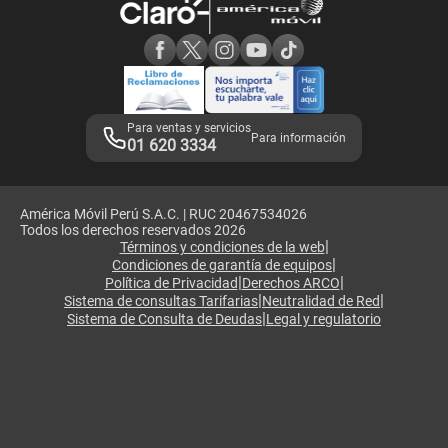
Consulta de reclamos
Consulta de IMEI
Adquirientes iPhone 6, 6S y SE
Hablando Claro
Mensaje de Seguridad
Samsung S25 Ultra
Consideraciones
Términos y Condiciones de Tienda Claro
Libro de Reclamaciones
Legales de marketplace
Para ventas y servicios
Para información
01 620 3334
América Móvil Perú S.A.C. | RUC 20467534026
Todos los derechos reservados 2026
|
Términos y condiciones de la web
|
Condiciones de garantía de equipos
|
|
Política de Privacidad
Derechos ARCO
|
|
Sistema de consultas Tarifarias
Neutralidad de Red
|
Sistema de Consulta de Deudas
Legal y regulatorio